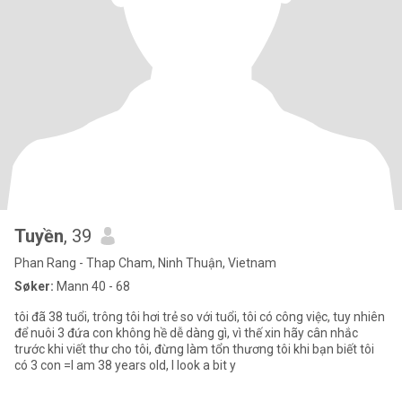
Tuyền
, 39
Phan Rang - Thap Cham, Ninh Thuận, Vietnam
Søker:
Mann 40 - 68
tôi đã 38 tuổi, trông tôi hơi trẻ so với tuổi, tôi có công việc, tuy nhiên
để nuôi 3 đứa con không hề dễ dàng gì, vì thế xin hãy cân nhắc
trước khi viết thư cho tôi, đừng làm tổn thương tôi khi bạn biết tôi
có 3 con =I am 38 years old, I look a bit y