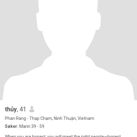
thủy
, 41
Phan Rang - Thap Cham, Ninh Thuận, Vietnam
Søker:
Mann 39 - 59
When you are honest, you will meet the right people—honest