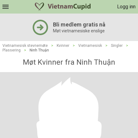
Logg inn
Bli medlem gratis nå
Møt vietnamesiske enslige
Vietnamesisk stevnemøte
>
Kvinner
>
Vietnamesisk
>
Singler
>
Plassering
>
Ninh Thuận
Møt Kvinner fra Ninh Thuận