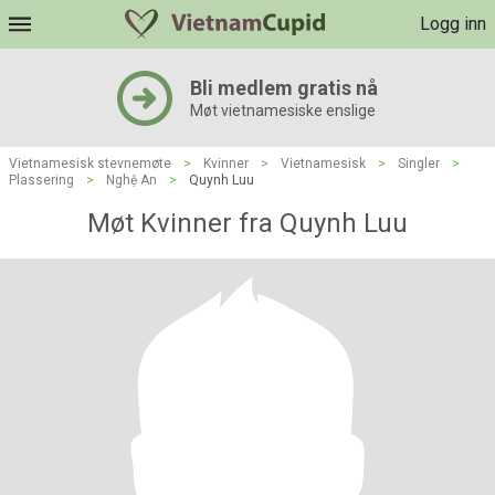
Logg inn
Bli medlem gratis nå
Møt vietnamesiske enslige
Vietnamesisk stevnemøte
>
Kvinner
>
Vietnamesisk
>
Singler
>
Plassering
>
Nghệ An
>
Quynh Luu
Møt Kvinner fra Quynh Luu