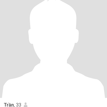
Trần
, 33