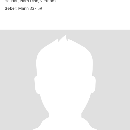
Hai Hau, Nam Ðịnh, Vietnam
Søker:
Mann 33 - 59