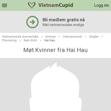
Logg inn
Bli medlem gratis nå
Møt vietnamesiske enslige
Vietnamesisk stevnemøte
>
Kvinner
>
Vietnamesisk
>
Singler
>
Plassering
>
Nam Ðịnh
>
Hai Hau
Møt Kvinner fra Hai Hau