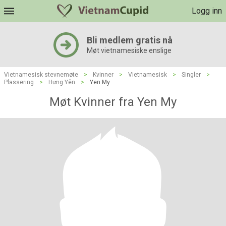
Logg inn
Bli medlem gratis nå
Møt vietnamesiske enslige
Vietnamesisk stevnemøte
>
Kvinner
>
Vietnamesisk
>
Singler
>
Plassering
>
Hưng Yên
>
Yen My
Møt Kvinner fra Yen My