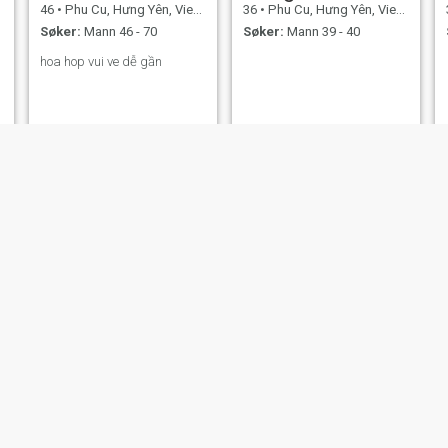
46
•
Phu Cu, Hưng Yên, Vietnam
36
•
Phu Cu, Hưng Yên, Vietnam
Søker:
Mann 46 - 70
Søker:
Mann 39 - 40
hoa hop vui ve dễ gần
hân
Mie
20
•
Phu Cu, Hưng Yên, Vietnam
24
•
Phu Cu, Hưng Yên, Vietnam