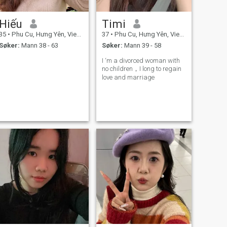
Hiếu
Timi
35
•
Phu Cu, Hưng Yên, Vietnam
37
•
Phu Cu, Hưng Yên, Vietnam
Søker:
Mann 38 - 63
Søker:
Mann 39 - 58
I ‘m a divorced woman with
no children，I long to regain
love and marriage