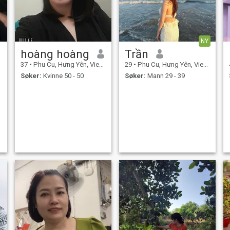
NY
hoàng hoàng
Trần
37
•
Phu Cu, Hưng Yên, Vietnam
29
•
Phu Cu, Hưng Yên, Vietnam
Søker:
Kvinne 50 - 50
Søker:
Mann 29 - 39