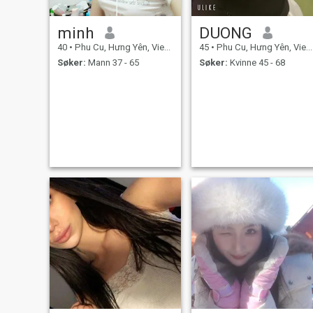
minh
DUONG
40
•
Phu Cu, Hưng Yên, Vietnam
45
•
Phu Cu, Hưng Yên, Vietnam
Søker:
Mann 37 - 65
Søker:
Kvinne 45 - 68