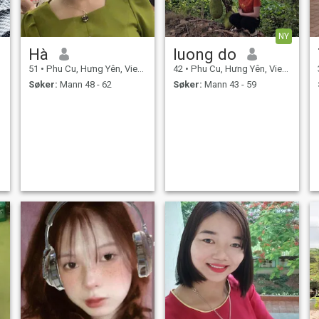
NY
Hà
luong do
51
•
Phu Cu, Hưng Yên, Vietnam
42
•
Phu Cu, Hưng Yên, Vietnam
Søker:
Mann 48 - 62
Søker:
Mann 43 - 59