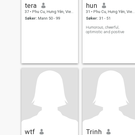
tera
hun
37
•
Phu Cu, Hưng Yên, Vietnam
31
•
Phu Cu, Hưng Yên, Vietnam
Søker:
Mann 50 - 99
Søker:
31 - 51
Humorous, cheerful,
optimistic and positive
wtf
Trinh