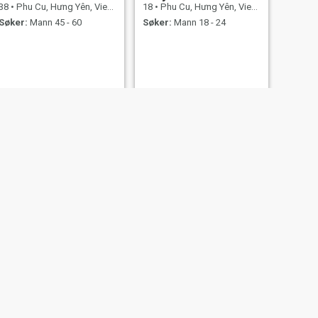
38
•
Phu Cu, Hưng Yên, Vietnam
18
•
Phu Cu, Hưng Yên, Vietnam
Søker:
Mann 45 - 60
Søker:
Mann 18 - 24
NESTE
Unaa
39
•
Phu Cu, Hưng Yên, Vietnam