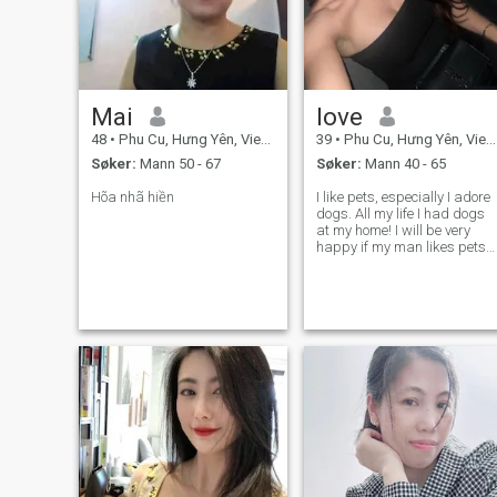
Mai
love
48
•
Phu Cu, Hưng Yên, Vietnam
39
•
Phu Cu, Hưng Yên, Vietnam
Søker:
Mann 50 - 67
Søker:
Mann 40 - 65
Hõa nhã hiền
I like pets, especially I adore
dogs. All my life I had dogs
at my home! I will be very
happy if my man likes pets
too! I lead a healthy lifestyle, I
like to travel, I adore nature
and Reading, self education
is very important, cooking
something new