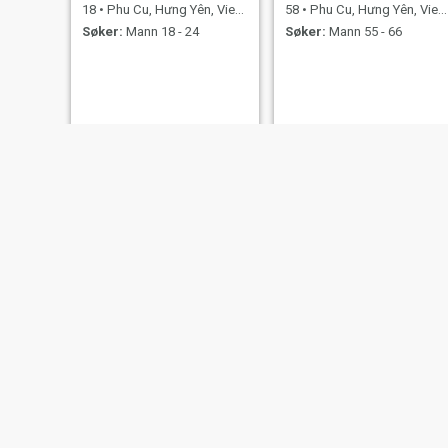
18
•
Phu Cu, Hưng Yên, Vietnam
58
•
Phu Cu, Hưng Yên, Vietnam
Søker:
Mann 18 - 24
Søker:
Mann 55 - 66
Quỳnh
nguyen
19
•
Phu Cu, Hưng Yên, Vietnam
18
•
Phu Cu, Hưng Yên, Vietnam