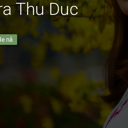
ra Thu Duc
le nå