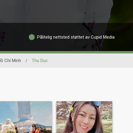
Pålitelig nettsted støttet av Cupid Media
ồ Chí Minh
/
Thu Duc