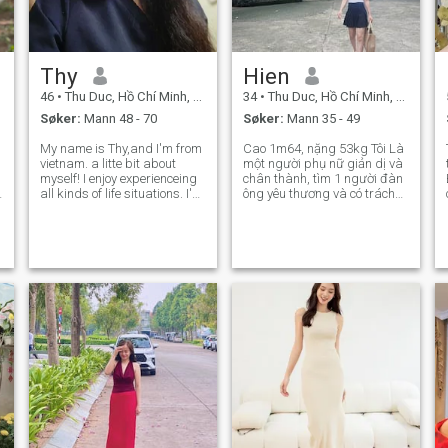
gang jeg er ensom og hver
gang jeg er sliten. Derfor er
jeg her for å lete etter deg.
hvis noen spiller spill, vær så
Thy
Hien
snill, ikke skade meg.
46
•
Thu Duc, Hồ Chí Minh, Vietnam
34
•
Thu Duc, Hồ Chí Minh, Vietnam
Søker:
Mann 48 - 70
Søker:
Mann 35 - 49
My name is Thy,and I'm from
Cao 1m64, nặng 53kg Tôi Là
vietnam. a litte bit about
một người phụ nữ giản dị và
myself! I enjoy experienceing
chân thành, tìm 1 người đàn
all kinds of life situations. I'm
ông yêu thương và có trách
very good at sensing and
nhiệm với gia đình.
Listening to other people is
emotions, but I can't receive
s
f
the same in return! I'm
forgiving and of course