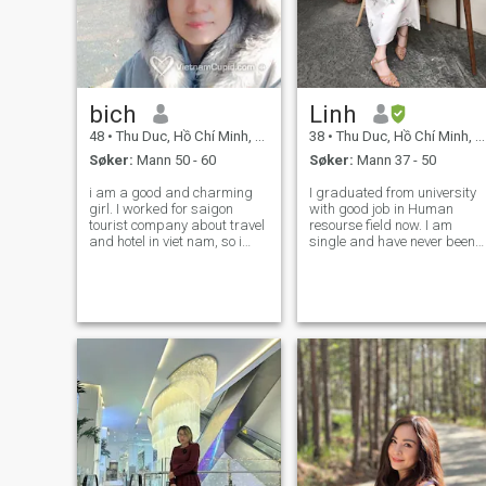
bich
Linh
48
•
Thu Duc, Hồ Chí Minh, Vietnam
38
•
Thu Duc, Hồ Chí Minh, Vietnam
Søker:
Mann 50 - 60
Søker:
Mann 37 - 50
i am a good and charming
I graduated from university
girl. I worked for saigon
with good job in Human
tourist company about travel
resourse field now. I am
and hotel in viet nam, so i
single and have never been
hope if any one want to visit
married. My favorite sport is
viet nam in the future can
Yoga. Reading book is the
contact me then i will help you
great way for self-
in my ability. or get more
development. My life is quite
information about viet nam
happy. I would like to find out
great thi