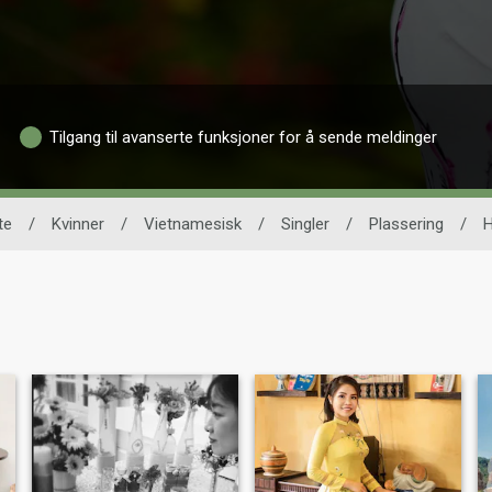
Tilgang til avanserte funksjoner for å sende meldinger
te
/
Kvinner
/
Vietnamesisk
/
Singler
/
Plassering
/
H