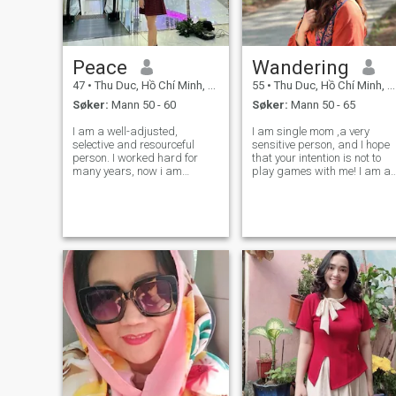
Peace
Wandering
47
•
Thu Duc, Hồ Chí Minh, Vietnam
55
•
Thu Duc, Hồ Chí Minh, Vietnam
Søker:
Mann 50 - 60
Søker:
Mann 50 - 65
I am a well-adjusted,
I am single mom ,a very
selective and resourceful
sensitive person, and I hope
person. I worked hard for
that your intention is not to
many years, now i am
play games with me! I am a
looking for life partner, who
very romantic person! I like to
will enjoy next page of life, a
walk in the moonlight, and
semi retired life: swimming,
dream of happiness!
gym, movie, football, wine,
Morning walk on the beach o
food together every day.
city . I am looking for my life
Together b