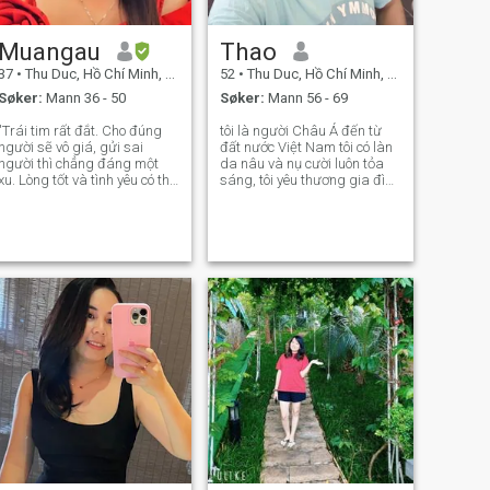
Muangau
Thao
37
•
Thu Duc, Hồ Chí Minh, Vietnam
52
•
Thu Duc, Hồ Chí Minh, Vietnam
Søker:
Mann 36 - 50
Søker:
Mann 56 - 69
"Trái tim rất đắt. Cho đúng
tôi là người Châu Á đến từ
người sẽ vô giá, gửi sai
đất nước Việt Nam tôi có làn
người thì chẳng đáng một
da nâu và nụ cười luôn tỏa
xu. Lòng tốt và tình yêu có thể
sáng, tôi yêu thương gia đình
miễn phí, nhưng không hề rẻ
và tôn trọng những người
mạt." Đừng bao giờ dành sự
xung quanh tôi,đôi khi hơi
ưu tiên cho người khác khi
thẳng tính có thể làm đối
người ta chỉ xem mình là một
phương không vui, nhưng tôi
trong những lựa chọn mà
rất vui vẻ và thân thiện với nh
thôi