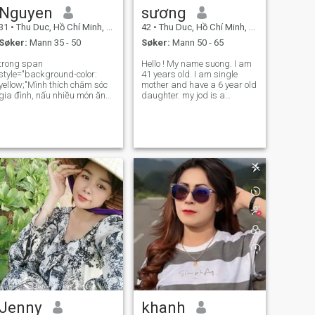
Nguyen
sương
31
•
Thu Duc, Hồ Chí Minh, Vietnam
42
•
Thu Duc, Hồ Chí Minh, Vietnam
Søker:
Mann 35 - 50
Søker:
Mann 50 - 65
trong span
Hello ! My name suong. I am
style="background-color:
41 years old. I am single
yellow;"Mình thích chăm sóc
mother and have a 6 year old
gia đình, nấu nhiều món ăn
daughter. my jod is a
mới lạ và ngon miệng cho gia
babysitter. I love cooking and
đình và con cái. Hy vọng
walking, and love children, I
được cùng người bạn đời
am a very simple and
khám phá những điều thú vị
emotional person. I am also a
trong cuộc sống , cùng nhau
very family oriented person. I
cố gắng làm việc và trân t
Jenny
khanh