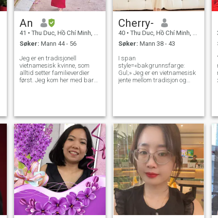
An
Cherry-
41
•
Thu Duc, Hồ Chí Minh, Vietnam
40
•
Thu Duc, Hồ Chí Minh, Vietnam
Søker:
Mann 44 - 56
Søker:
Mann 38 - 43
Jeg er en tradisjonell
I span
vietnamesisk kvinne, som
style=«bakgrunnsfarge:
alltid setter familieverdier
Gul;» Jeg er en vietnamesisk
først. Jeg kom her med bare
jente mellom tradisjon og
ett mål, som er å finne den
moderne tenkning. Mest av
sanne kjærligheten i livet
alt er jeg oppriktig og seriøs,
mitt. Jeg vil holde hender og
så jeg håper å møte en slik
gå gjennom resten av livet
fyr. Jeg har en fast jobb jeg
mitt sammen, elske og ta
ønsker å oppleve et nytt og
vare på hverandre. Hvis du
mer utviklet habitat enn jeg
også leter etter de samme
har, selvfølgelig er du ikke
tingene som meg, vennligst
min billett til eksport, men
kontakt meg, la oss gi
fordi jeg tror på skjebnen
hverandre en sjanse til å
mer så vær ærlig følelser.
finne lykken i livet.
SCAMMER, STAY AWAY
FROM ME, BECAUSE I WILL
REPORT YOU