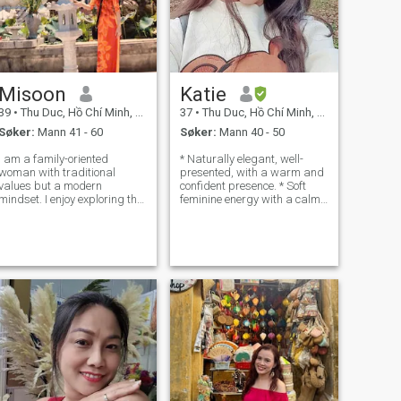
Misoon
Katie
39
•
Thu Duc, Hồ Chí Minh, Vietnam
37
•
Thu Duc, Hồ Chí Minh, Vietnam
Søker:
Mann 41 - 60
Søker:
Mann 40 - 50
I am a family-oriented
* Naturally elegant, well-
woman with traditional
presented, with a warm and
values ​​but a modern
confident presence. * Soft
mindset. I enjoy exploring the
feminine energy with a calm
beauty of nature through
mind and grounded lifestyle.
travel. I am interested in a
* Emotionally intelligent,
serious relationship built on
sincere, and self-aware. * I
sincerity, respect,
value authenticity, emotional
understanding, and mutual
maturity, and meaningful co
support. I am here to