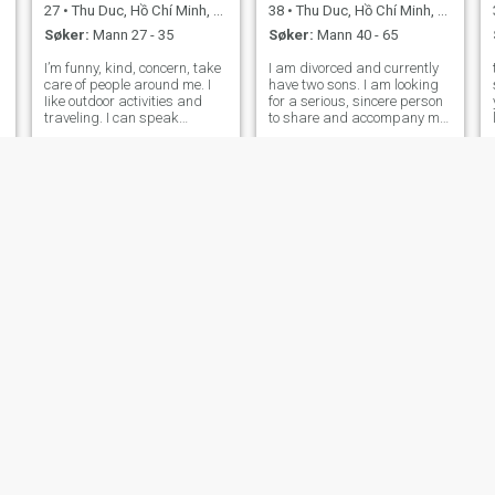
27
•
Thu Duc, Hồ Chí Minh, Vietnam
38
•
Thu Duc, Hồ Chí Minh, Vietnam
Søker:
Mann 27 - 35
Søker:
Mann 40 - 65
I’m funny, kind, concern, take
I am divorced and currently
care of people around me. I
have two sons. I am looking
Iike outdoor activities and
for a serious, sincere person
traveling. I can speak
to share and accompany me
English. I’m an
through life. I don't like people
merchandiser, I’m working
who play games excessively
hard to make money and
or lack integrity.
have experiences, I want to
try new things with people I
love. 😄😄
Thu Nguyen
Kim
50
•
Thu Duc, Hồ Chí Minh, Vietnam
28
•
Thu Duc, Hồ Chí Minh, Vietnam