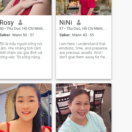
Rosy
NiNi
50
•
Thu Duc, Hồ Chí Minh, Vietnam
37
•
Thu Duc, Hồ Chí Minh, Vietnam
Søker:
Mann 50 - 57
Søker:
Mann 40 - 55
Tôi là mẫu người sống nội
I am here. I understand that
tâm, nhẹ nhàng tình cảm.
emotions, time, and presence
Biết chăm sóc gia đình và
are precious assets. And I
công việc. Tôi sống năng
don't give them away for free
lượng và tích cực, hài hước
to anyone out of habit or
mang lại niềm vui trong cuộc
loneliness. If you intend to
ống. Tôi đã ly hôn và cần tìm
connect, make sure every
một người đàn ông nghiêm
second of your presence
túc tiến đến hôn nhân. Nếu
counts. Because I don't show
bạn ch
up