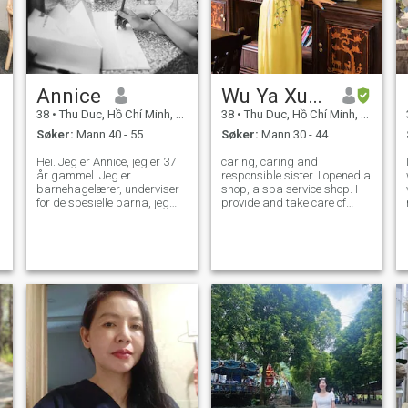
Annice
Wu Ya Xuan
38
•
Thu Duc, Hồ Chí Minh, Vietnam
38
•
Thu Duc, Hồ Chí Minh, Vietnam
Søker:
Mann 40 - 55
Søker:
Mann 30 - 44
Hei. Jeg er Annice, jeg er 37
caring, caring and
år gammel. Jeg er
responsible sister. I opened a
barnehagelærer, underviser
shop, a spa service shop. I
for de spesielle barna, jeg
provide and take care of
elsker barn så mye, og jeg
different massage
elsker den gamle personen
techniques for my clients. I
også. Jeg er en romantisk
love working and taking care
kvinne, jeg liker å lage mat,
of people. In my family, I love
jeg vil ta vare på familien
taking care of my parents
min. Før jeg ikke stolte på
and si
noen menn, men mitt beste
sa at ikke alle menn i denne
verden er dårlige, stoler jeg
på henne og jeg håper
fortsatt jeg kan finne et godt
menneske for resten av livet.
jeg håper i denne verden
fortsatt har en god skulder
for meg å lene seg på hver