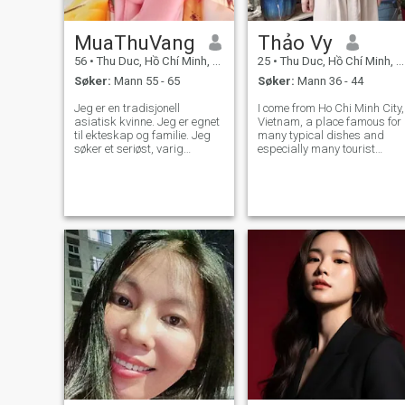
MuaThuVang
Thảo Vy
56
•
Thu Duc, Hồ Chí Minh, Vietnam
25
•
Thu Duc, Hồ Chí Minh, Vietnam
Søker:
Mann 55 - 65
Søker:
Mann 36 - 44
Jeg er en tradisjonell
I come from Ho Chi Minh City,
asiatisk kvinne. Jeg er egnet
Vietnam, a place famous for
til ekteskap og familie. Jeg
many typical dishes and
søker et seriøst, varig
especially many tourist
forhold. Jeg avskyr uærlighet
destinations with majestic
og tvetydige forhold.
nature. I am a very sporty
Vennligst les profilen min
person who loves to travel
nøye før du sender meg en
everywhere and is
melding. Jeg elsker kunst,
passionate about cooking
romantikk og delikate ting.
with the people I
Jeg er sosial og vennlig. Jeg
er en god kokk og nyter å
holde mitt hjem rent og
ryddig. De som er svindlere
eller leter etter usunn
relasjoner bør holde seg
unna meg. Hvis du er seriøs
om et forhold, vennligst bli
kjent med meg