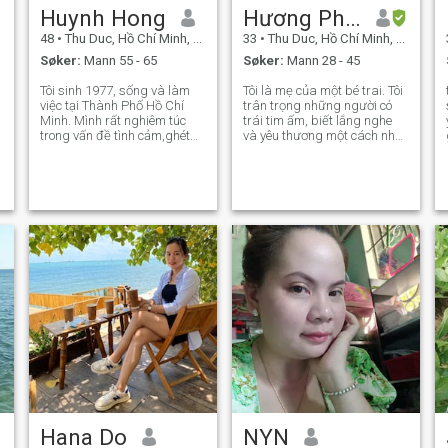
Huynh Hong
Hương Phạm
48
•
Thu Duc, Hồ Chí Minh, Vietnam
33
•
Thu Duc, Hồ Chí Minh, Vietnam
Søker:
Mann 55 - 65
Søker:
Mann 28 - 45
Tôi sinh 1977, sống và làm
Tôi là mẹ của một bé trai. Tôi
việc tại Thành Phố Hồ Chí
trân trọng những người có
Minh. Mình rất nghiêm túc
trái tim ấm, biết lắng nghe
trong vấn đề tình cảm,ghét
và yêu thương một cách nhẹ
sự giả dối, lừa gạt,thiếu sự
nhàng. Tôi mong gặp được
e
chân thật . Mình lên đây
người có năng lượng bình
mong muốn tìm một người
yên, đủ sâu để hiểu và đủ
bạn đời sống với mình hết
kiên nhẫn để đồng hành. Iam
cuộc đời còn lại.Những bạn
Huong, I am 33 years old. I
nào có ý định
am a
Hana Do
NYN