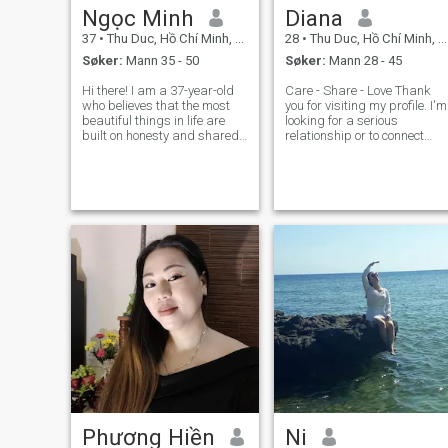
Ngọc Minh
Diana
37
•
Thu Duc, Hồ Chí Minh, Vietnam
28
•
Thu Duc, Hồ Chí Minh, Vietnam
Søker:
Mann 35 - 50
Søker:
Mann 28 - 45
Hi there! I am a 37-year-old
Care - Share - Love Thank
who believes that the most
you for visiting my profile. I'm
beautiful things in life are
looking for a serious
built on honesty and shared
relationship or to connect
values. Currently, my world is
with new people. If you're just
filled with joy and purpose
looking for casual fun, pleas
as I raise my young son. I am
ignore this page. I am
a person who values clean
Catholic and highly value
living, a positive min
relationships with people of
Phương Hiền
Ni