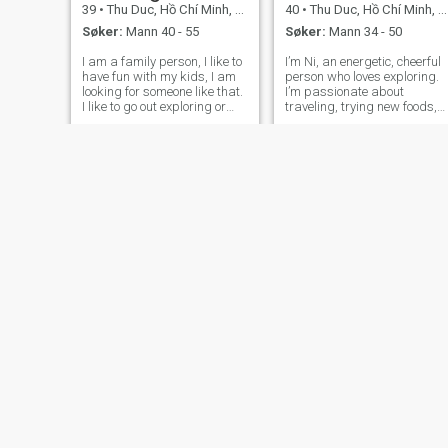
39
•
Thu Duc, Hồ Chí Minh, Vietnam
40
•
Thu Duc, Hồ Chí Minh, Vietnam
Søker:
Mann 40 - 55
Søker:
Mann 34 - 50
I am a family person, I like to
I’m Ni, an energetic, cheerful
have fun with my kids, I am
person who loves exploring.
looking for someone like that.
I’m passionate about
I like to go out exploring or
traveling, trying new foods,
stay home cooking a
and listening to music. I
romantic meal and watching
believe life is more exciting
a movie. I am not here to play
when you have someone to
games, I know what I want, I
share it with. If you’re sincere,
want someone who is re
serious, and also love
Emily
Hạnh
43
•
Thu Duc, Hồ Chí Minh, Vietnam
39
•
Thu Duc, Hồ Chí Minh, Vietnam