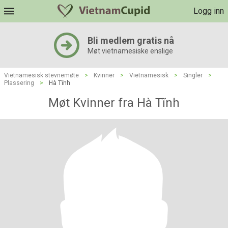
Logg inn
Bli medlem gratis nå
Møt vietnamesiske enslige
Vietnamesisk stevnemøte
>
Kvinner
>
Vietnamesisk
>
Singler
>
Plassering
>
Hà Tĩnh
Møt Kvinner fra Hà Tĩnh