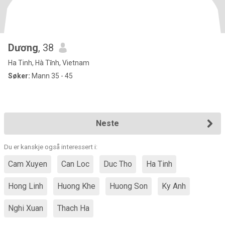
Dương
, 38
Ha Tinh, Hà Tĩnh, Vietnam
Søker:
Mann 35 - 45
Neste
Du er kanskje også interessert i:
Cam Xuyen
Can Loc
Duc Tho
Ha Tinh
Hong Linh
Huong Khe
Huong Son
Ky Anh
Nghi Xuan
Thach Ha