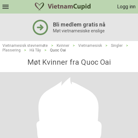
Logg inn
Bli medlem gratis nå
Møt vietnamesiske enslige
Vietnamesisk stevnemøte
>
Kvinner
>
Vietnamesisk
>
Singler
>
Plassering
>
Hà Tây
>
Quoc Oai
Møt Kvinner fra Quoc Oai