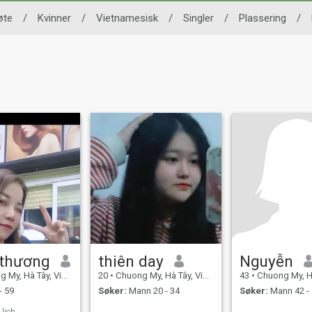
øte
/
Kvinner
/
Vietnamesisk
/
Singler
/
Plassering
/
thương
thiên day
Nguyễn
y, Hà Tây, Vietnam
20
•
Chuong My, Hà Tây, Vietnam
43
•
Chuong My, Hà Tâ
- 59
Søker:
Mann 20 - 34
Søker:
Mann 42 -
 lịch