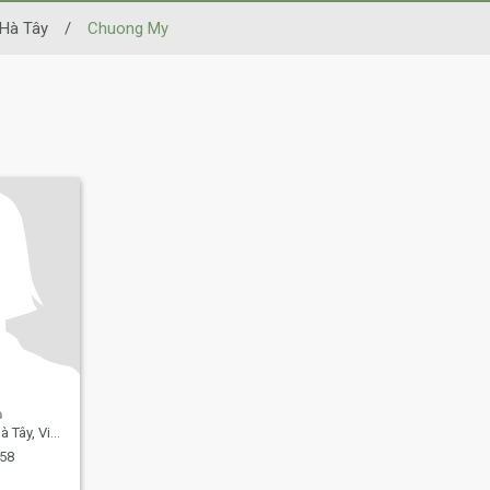
Hà Tây
/
Chuong My
y, Vietnam
 58