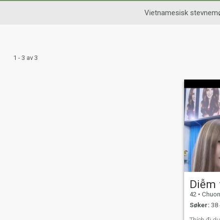
Vietnamesisk stevnem
1 - 3 av 3
Diễm 
42
•
Chuong M
Søker:
38 
Thích đi du