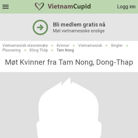
Logg inn
Bli medlem gratis nå
Møt vietnamesiske enslige
Vietnamesisk stevnemøte
>
Kvinner
>
Vietnamesisk
>
Singler
>
Plassering
>
Ðồng Tháp
>
Tam Nong
Møt Kvinner fra Tam Nong, Dong-Thap