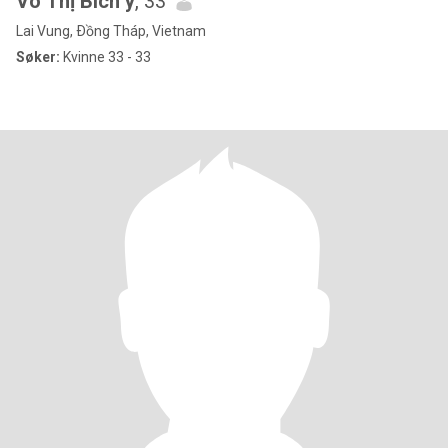
Võ Thị Bích ý
, 33
Lai Vung, Ðồng Tháp, Vietnam
Søker:
Kvinne 33 - 33