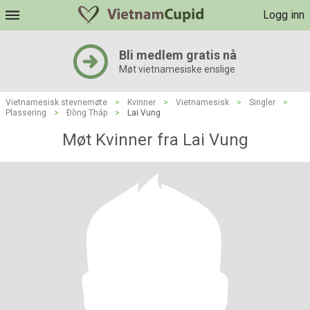
Logg inn
Bli medlem gratis nå
Møt vietnamesiske enslige
Vietnamesisk stevnemøte
>
Kvinner
>
Vietnamesisk
>
Singler
>
Plassering
>
Ðồng Tháp
>
Lai Vung
Møt Kvinner fra Lai Vung