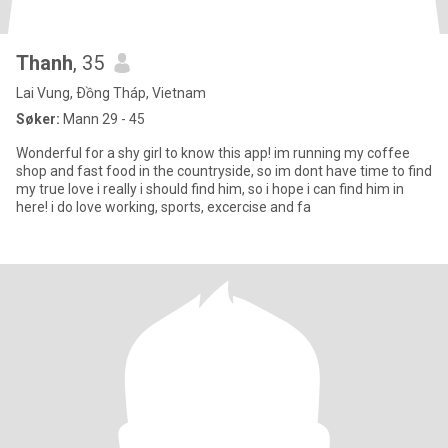
Thanh
, 35
Lai Vung, Ðồng Tháp, Vietnam
Søker:
Mann 29 - 45
Wonderful for a shy girl to know this app! im running my coffee
shop and fast food in the countryside, so im dont have time to find
my true love i really i should find him, so i hope i can find him in
here! i do love working, sports, excercise and fa