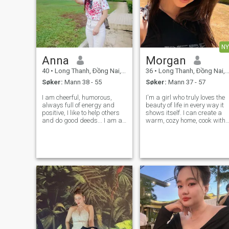
NY
Anna
Morgan
40
•
Long Thanh, Ðồng Nai, Vietnam
36
•
Long Thanh, Ðồng Nai, Vietnam
Søker:
Mann 38 - 55
Søker:
Mann 37 - 57
I am cheerful, humorous,
I'm a girl who truly loves the
always full of energy and
beauty of life in every way it
positive, I like to help others
shows itself. I can create a
and do good deeds... I am an
warm, cozy home, cook with
accountant... My hobbies: I
all my heart, take care of the
like cooking, singing, playing
garden, and lose myself for
sports, traveling so I chose
hours painting on canvas.
my part-time job as a tour
guide.... About my life