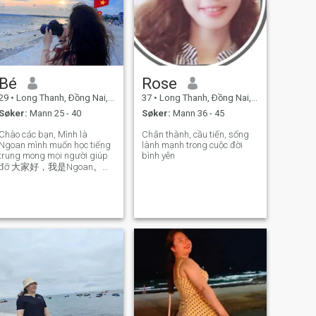
Bé
Rose
29
•
Long Thanh, Ðồng Nai, Vietnam
37
•
Long Thanh, Ðồng Nai, Vietnam
Søker:
Mann 25 - 40
Søker:
Mann 36 - 45
Chào các bạn, Mình là
Chân thành, cầu tiến, sống
Ngoan mình muốn học tiếng
lành mạnh trong cuộc đời
trung mong mọi người giúp
bình yên
đỡ 大家好，我是Ngoan。我
想学中文。我希望大家都能
帮助我。