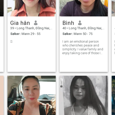
Gia hân
Bình
39
•
Long Thanh, Ðồng Nai, Vietnam
40
•
Long Thanh, Ðồng Nai, Vietnam
Søker:
Mann 29 - 55
Søker:
Mann 50 - 75
S
I am an emotional person
who cherishes peace and
simplicity. I value family and
enjoy taking care of those I
love. I hope to meet a sincere
person with whom to build a
long-term relationship.”