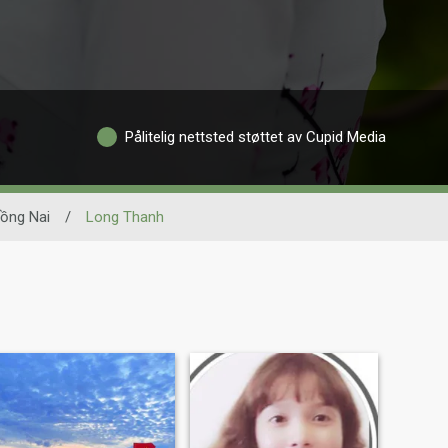
Pålitelig nettsted støttet av Cupid Media
ồng Nai
/
Long Thanh