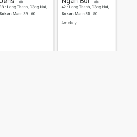
Jens
Ngan Bui
38
•
Long Thanh, Ðồng Nai, Vietnam
42
•
Long Thanh, Ðồng Nai, Vietnam
Søker:
Mann 39 - 60
Søker:
Mann 35 - 50
Am okay
NESTE
Lệ
47
•
Long Thanh, Ðồng Nai, Vietnam