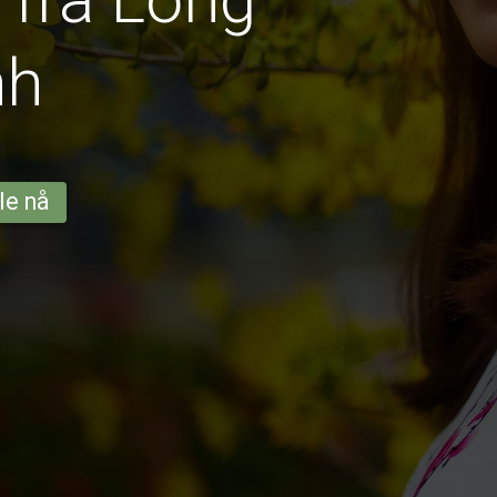
nh
le nå