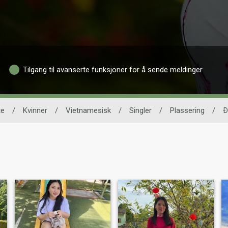
Tilgang til avanserte funksjoner for å sende meldinger
te
/
Kvinner
/
Vietnamesisk
/
Singler
/
Plassering
/
Ð