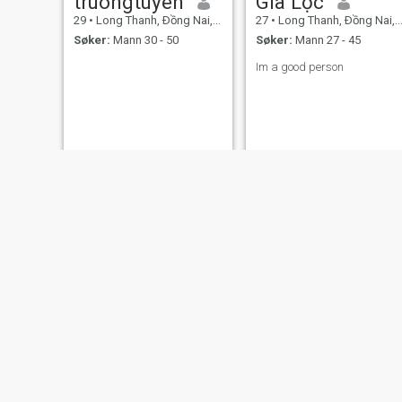
truongtuyên
Gia Lộc
29
•
Long Thanh, Ðồng Nai, Vietnam
27
•
Long Thanh, Ðồng Nai, Vietnam
Søker:
Mann 30 - 50
Søker:
Mann 27 - 45
Im a good person
MiA
Diep dang
36
•
Long Thanh, Ðồng Nai, Vietnam
39
•
Long Thanh, Ðồng Nai, Vietnam