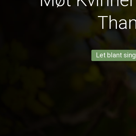
Tha
Let blant sing