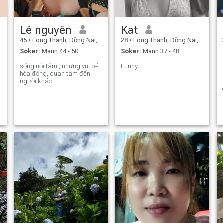
Lê nguyên
Kat
45
•
Long Thanh, Ðồng Nai, Vietnam
28
•
Long Thanh, Ðồng Nai, Vietnam
Søker:
Mann 44 - 50
Søker:
Mann 37 - 48
.
sống nội tâm , nhưng vui bẻ
Funny
hòa đồng, quan tâm đến
người khác