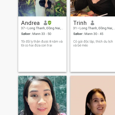
Andrea
Trinh
37
•
Long Thanh, Ðồng Nai, Vietnam
31
•
Long Thanh, Ðồng Nai, Vietnam
Søker:
Mann 33 - 50
Søker:
Mann 30 - 45
Tôi đã ly thân được 8 năm và
Cô gái độc lập, thích du lịch
tôi co hai đứa con trai
và bé mèo