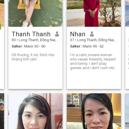
Thanh Thanh
Nhan
30
•
Long Thanh, Ðồng Nai, Vietnam
37
•
Long Thanh, Ðồng Nai, Vietnam
Søker:
Mann 30 - 60
Søker:
Mann 45 - 62
Dễ thương, ít nói, thích nhẹ
I'm a calm,sincere woman
nhàng tình cảm.
who values honestly, respect
and family. I don't play
games and I don't rush into
things. I believe real love
takes time and effort. It
you're kind, emotionally
mature, and looking for
something meaningful we'll
get along wel