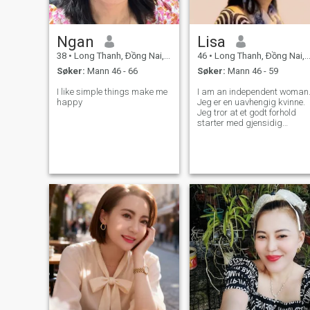
Ngan
Lisa
38
•
Long Thanh, Ðồng Nai, Vietnam
46
•
Long Thanh, Ðồng Nai, Vietnam
Søker:
Mann 46 - 66
Søker:
Mann 46 - 59
I like simple things make me
I am an independent woman
happy
Jeg er en uavhengig kvinne.
Jeg tror at et godt forhold
starter med gjensidig
forståelse og respekt. Jeg er
villig til å åpne mitt hjerte
hvis du er virkelig oppriktig.
Men hvis du er en svindler,
så vær så snill å holde deg
unna meg.