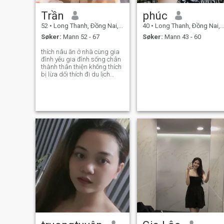
Trần
phúc
52
•
Long Thanh, Ðồng Nai, Vietnam
40
•
Long Thanh, Ðồng Nai, Vietnam
Søker:
Mann 52 - 67
Søker:
Mann 43 - 60
thích nâu ăn ở nhà cùng gia
đình yêu gia đình sống chân
thành thân thiện không thích
bị lừa dối thích đi du lịch
thích xem phim tinh cam
thích ăn uống đơn giản .
muốn tìm một người đàn ông
chân thành để kết hôn đi hết
quãng đường đời còn lại này