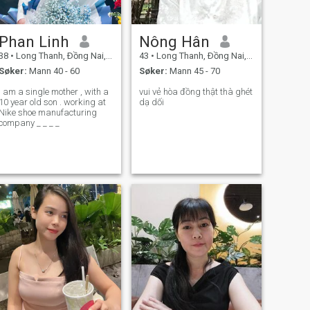
Phan Linh
Nông Hân
38
•
Long Thanh, Ðồng Nai, Vietnam
43
•
Long Thanh, Ðồng Nai, Vietnam
Søker:
Mann 40 - 60
Søker:
Mann 45 - 70
I am a single mother , with a
vui vẻ hòa đồng thật thà ghét
10 year old son . working at
dạ dối
Nike shoe manufacturing
company _ _ _ _