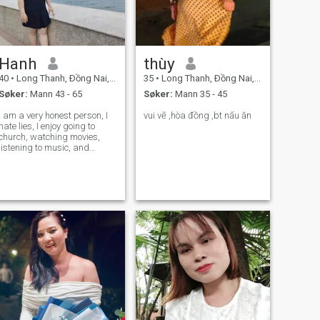
Hanh
thùy
40
•
Long Thanh, Ðồng Nai, Vietnam
35
•
Long Thanh, Ðồng Nai, Vietnam
Søker:
Mann 43 - 65
Søker:
Mann 35 - 45
I am a very honest person, I
vui vẽ ,hòa đồng ,bt nấu ăn
hate lies, I enjoy going to
church, watching movies,
listening to music, and
walking on the beach.