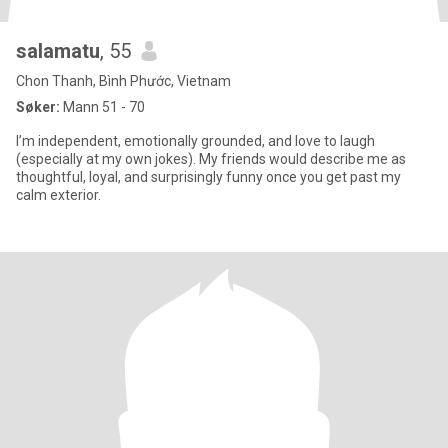
salamatu
, 55
Chon Thanh, Bình Phước, Vietnam
Søker:
Mann 51 - 70
I’m independent, emotionally grounded, and love to laugh
(especially at my own jokes). My friends would describe me as
thoughtful, loyal, and surprisingly funny once you get past my
calm exterior.