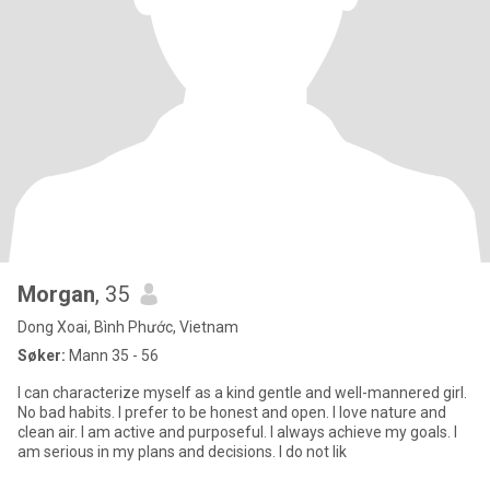
Morgan
, 35
Dong Xoai, Bình Phước, Vietnam
Søker:
Mann 35 - 56
I can characterize myself as a kind gentle and well-mannered girl.
No bad habits. I prefer to be honest and open. I love nature and
clean air. I am active and purposeful. I always achieve my goals. I
am serious in my plans and decisions. I do not lik