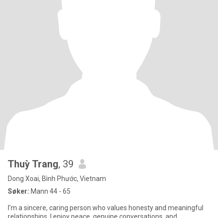
Thuỳ Trang
, 39
Dong Xoai, Bình Phước, Vietnam
Søker:
Mann 44 - 65
I’m a sincere, caring person who values honesty and meaningful
relationships. I enjoy peace, genuine conversations, and