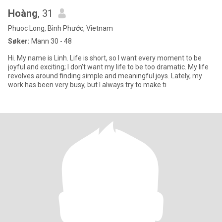
Hoàng
, 31
Phuoc Long, Bình Phước, Vietnam
Søker:
Mann 30 - 48
Hi. My name is Linh. Life is short, so I want every moment to be
joyful and exciting; I don't want my life to be too dramatic. My life
revolves around finding simple and meaningful joys. Lately, my
work has been very busy, but I always try to make ti