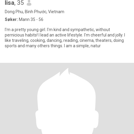
lisa
, 35
Dong Phu, Bình Phước, Vietnam
Søker:
Mann 35 - 56
I'm a pretty young girl. I'm kind and sympathetic, without
pernicious habits! I lead an active lifestyle. I'm cheerful and jolly. I
like traveling, cooking, dancing, reading, cinema, theaters, doing
sports and many others things. I am a simple, natur