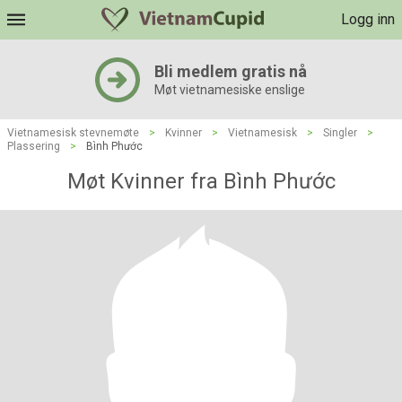
Logg inn
Bli medlem gratis nå
Møt vietnamesiske enslige
Vietnamesisk stevnemøte
>
Kvinner
>
Vietnamesisk
>
Singler
>
Plassering
>
Bình Phước
Møt Kvinner fra Bình Phước