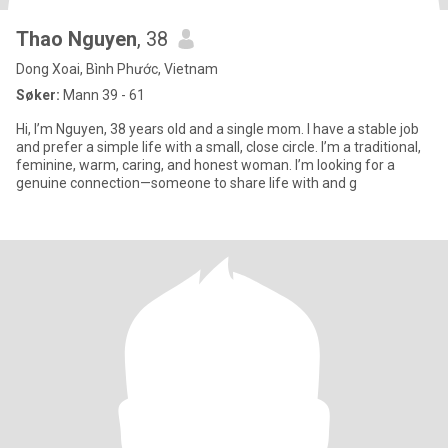
Thao Nguyen
, 38
Dong Xoai, Bình Phước, Vietnam
Søker:
Mann 39 - 61
Hi, I’m Nguyen, 38 years old and a single mom. I have a stable job
and prefer a simple life with a small, close circle. I’m a traditional,
feminine, warm, caring, and honest woman. I’m looking for a
genuine connection—someone to share life with and g