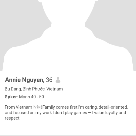
Annie Nguyen
, 36
Bu Dang, Bình Phước, Vietnam
Søker:
Mann 40 - 50
From Vietnam 🇻🇳 Family comes first I’m caring, detail-oriented,
and focused on my work I don’t play games — I value loyalty and
respect