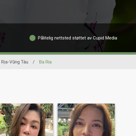
Pålitelig nettsted støttet av Cupid Media
 Rịa-Vũng Tàu
/
Ba Ria