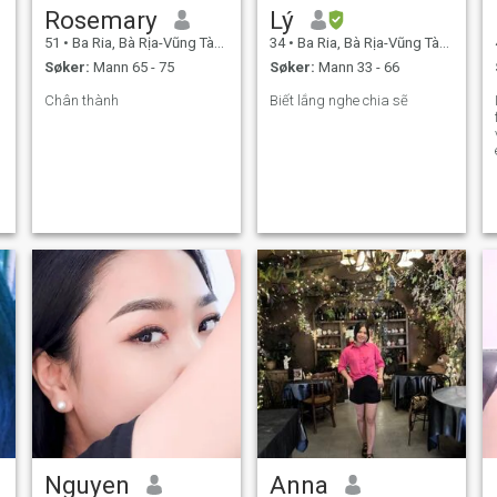
Rosemary
Lý
51
•
Ba Ria, Bà Rịa-Vũng Tàu, Vietnam
34
•
Ba Ria, Bà Rịa-Vũng Tàu, Vietnam
Søker:
Mann 65 - 75
Søker:
Mann 33 - 66
Chân thành
Biết lắng nghe chia sẽ
Nguyen
Anna