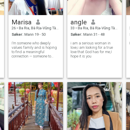
Marisa
angle
26
•
Ba Ria, Bà Rịa-Vũng Tàu, Vietnam
33
•
Ba Ria, Bà Rịa-Vũng Tàu, Vietnam
Søker:
Mann 19 - 50
Søker:
Mann 31 - 48
I’m someone who deeply
i am a serious woman in
values family and is hoping
love,i am looking for a true
to find a meaningful
love that God has for me,I
connection — someone to
hope it is you
share life with and grow
together while improving our
English.