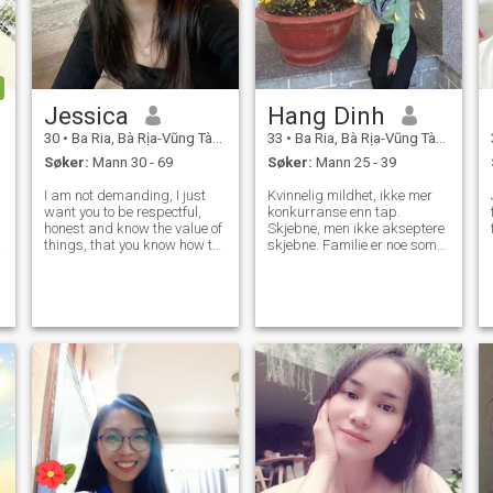
Jessica
Hang Dinh
30
•
Ba Ria, Bà Rịa-Vũng Tàu, Vietnam
33
•
Ba Ria, Bà Rịa-Vũng Tàu, Vietnam
Søker:
Mann 30 - 69
Søker:
Mann 25 - 39
I am not demanding, I just
Kvinnelig mildhet, ikke mer
want you to be respectful,
konkurranse enn tap.
honest and know the value of
Skjebne, men ikke akseptere
things, that you know how to
skjebne. Familie er noe som
value the woman that I am
ikke kan byttes ut.
and want to share goals and
dreams with me