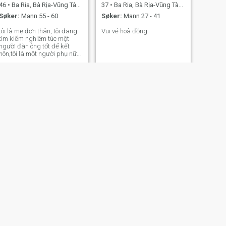
46
•
Ba Ria, Bà Rịa-Vũng Tàu, Vietnam
37
•
Ba Ria, Bà Rịa-Vũng Tàu, Vietnam
Søker:
Mann 55 - 60
Søker:
Mann 27 - 41
tôi là mẹ đơn thân, tôi đang
Vui vẻ hoà đồng
tìm kiếm nghiêm túc một
người đàn ông tốt để kết
hôn,tôi là một người phụ nữ
thích nấu ăn và quan tâm
gia đình
NESTE
Giang
47
•
Ba Ria, Bà Rịa-Vũng Tàu, Vietnam