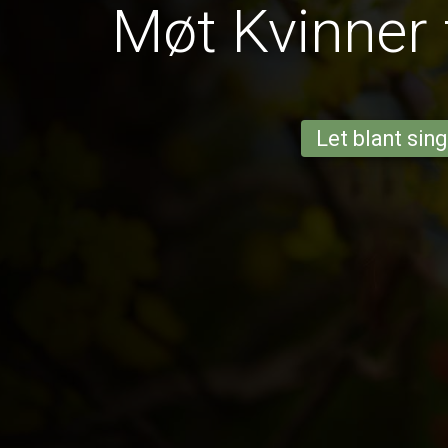
Møt Kvinner 
Let blant sing