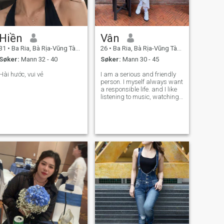
Hiền
Vân
31
•
Ba Ria, Bà Rịa-Vũng Tàu, Vietnam
26
•
Ba Ria, Bà Rịa-Vũng Tàu, Vietnam
Søker:
Mann 32 - 40
Søker:
Mann 30 - 45
Hài hước, vui vẻ
I am a serious and friendly
person. I myself always want
a responsible life. and I like
listening to music, watching
movies and climbing
mountains. I am looking for a
partner who is also
responsible like me. If you
want to learn and find a life
partn