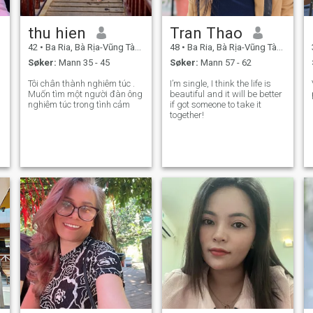
thu hien
Tran Thao
42
•
Ba Ria, Bà Rịa-Vũng Tàu, Vietnam
48
•
Ba Ria, Bà Rịa-Vũng Tàu, Vietnam
Søker:
Mann 35 - 45
Søker:
Mann 57 - 62
Tôi chân thành nghiêm túc .
I’m single, I think the life is
Muốn tìm một người đàn ông
beautiful and it will be better
nghiêm túc trong tình cảm
if got someone to take it
together!