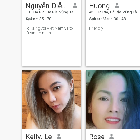
Nguyễn Diễm
Huong
33
•
Ba Ria, Bà Rịa-Vũng Tàu, Vietnam
42
•
Ba Ria, Bà Rịa-Vũng Tàu, Vietnam
Søker:
35 - 70
Søker:
Mann 30 - 48
Tôi là người Việt Nam và tôi
Friendly
là singer mom
Kelly. Le
Rose