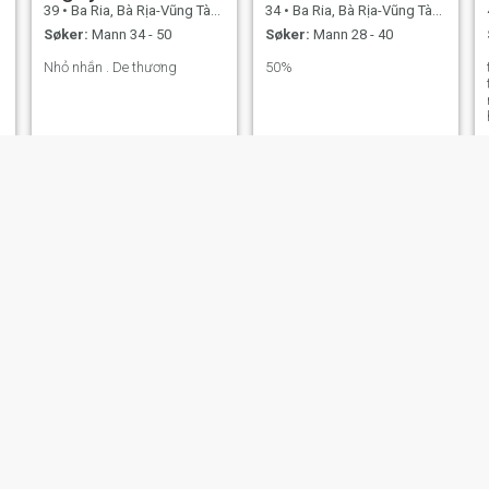
39
•
Ba Ria, Bà Rịa-Vũng Tàu, Vietnam
34
•
Ba Ria, Bà Rịa-Vũng Tàu, Vietnam
Søker:
Mann 34 - 50
Søker:
Mann 28 - 40
Nhỏ nhắn . De thương
50%
Hồng
sa ri
39
•
Ba Ria, Bà Rịa-Vũng Tàu, Vietnam
38
•
Ba Ria, Bà Rịa-Vũng Tàu, Vietnam