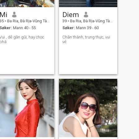
Mi
Diem
35
•
Ba Ria, Bà Rịa-Vũng Tàu, Vietnam
39
•
Ba Ria, Bà Rịa-Vũng Tàu, Vietnam
Søker:
Mann 40 - 55
Søker:
Mann 39 - 60
Vui , dễ gần gũi, hay chọc
Chân thành, trung thực, vui
phá
vẻ.