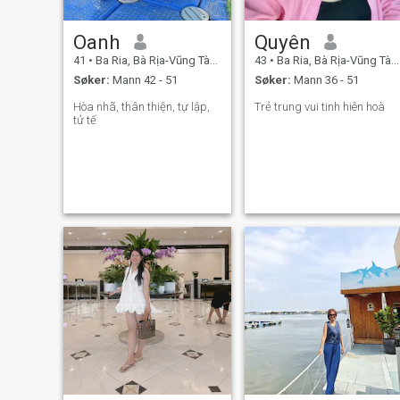
Oanh
Quyên
41
•
Ba Ria, Bà Rịa-Vũng Tàu, Vietnam
43
•
Ba Ria, Bà Rịa-Vũng Tàu, Vietnam
Søker:
Mann 42 - 51
Søker:
Mann 36 - 51
Hòa nhã, thân thiện, tự lập,
Trẻ trung vui tinh hiên hoà
tử tế