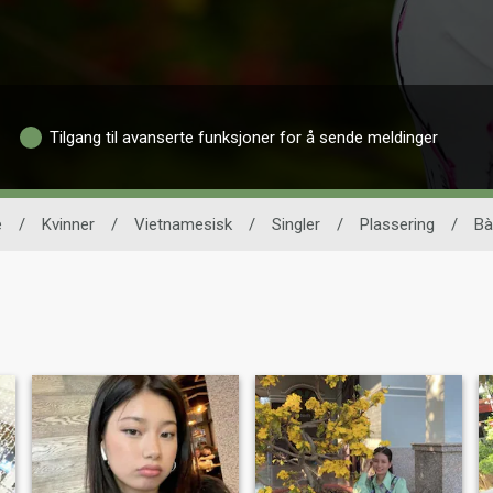
Tilgang til avanserte funksjoner for å sende meldinger
e
/
Kvinner
/
Vietnamesisk
/
Singler
/
Plassering
/
Bà