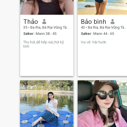
Thảo
Bảo bình
35
•
Ba Ria, Bà Rịa-Vũng Tàu, Vietnam
43
•
Ba Ria, Bà Rịa-Vũng Tàu, Vietnam
Søker:
Mann 38 - 45
Søker:
Mann 44 - 65
Thu hút,dễ tiếp xúc,hơi kỹ
Vui vẻ- hài hước
tính