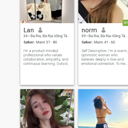
NY
Lan
norm
34
•
Ba Ria, Bà Rịa-Vũng Tàu, Vietnam
39
•
Ba Ria, Bà Rịa-Vũng Tàu, Vietnam
Søker:
Mann 37 - 80
Søker:
Mann 41 - 60
I’m a product-minded
Self Description: I'm a warm,
professional who values
optimistic woman who
collaboration, empathy, and
believes deeply in love and
continuous learning. Outside
emotional connection. To me,
work, I’m into live music,
love is not just a feeling it's a
weekend hikes, and
choice to care, to stay, and to
experimenting with new
grow together through life's
recipes.
seasons. I have a cheerful
personality and a cu