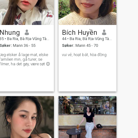
Nhung
Bích Huyền
35
•
Ba Ria, Bà Rịa-Vũng Tàu, Vietnam
44
•
Ba Ria, Bà Rịa-Vũng Tàu, Vietnam
Søker:
Mann 36 - 55
Søker:
Mann 45 - 70
Jeg elsker å lage mat, elske
vui vẻ, hoạt bát, hòa đồng
familien min, gå turer, se
filmer, ha det gøy, være søt 😊