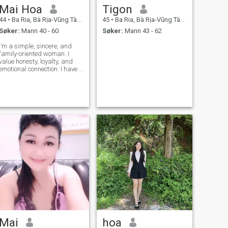
Mai Hoa
Tigon
44
•
Ba Ria, Bà Rịa-Vũng Tàu, Vietnam
45
•
Ba Ria, Bà Rịa-Vũng Tàu, Vietnam
Søker:
Mann 40 - 60
Søker:
Mann 43 - 62
I’m a simple, sincere, and
family-oriented woman. I
value honesty, loyalty, and
emotional connection. I have a
warm heart and a romantic
soul, and I believe laughter is
the spice of love. Cooking is
my passion, and I enjoy
sharing everyday moments
w
Mai
hoa