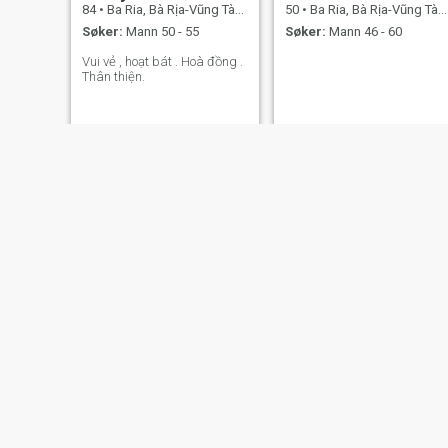
84
•
Ba Ria, Bà Rịa-Vũng Tàu, Vietnam
50
•
Ba Ria, Bà Rịa-Vũng Tàu, Vietnam
Søker:
Mann 50 - 55
Søker:
Mann 46 - 60
Vui vẻ , hoạt bát . Hoà đồng .
Thân thiện.
Vy Hương
Hằng
43
•
Ba Ria, Bà Rịa-Vũng Tàu, Vietnam
43
•
Ba Ria, Bà Rịa-Vũng Tàu, Vietnam