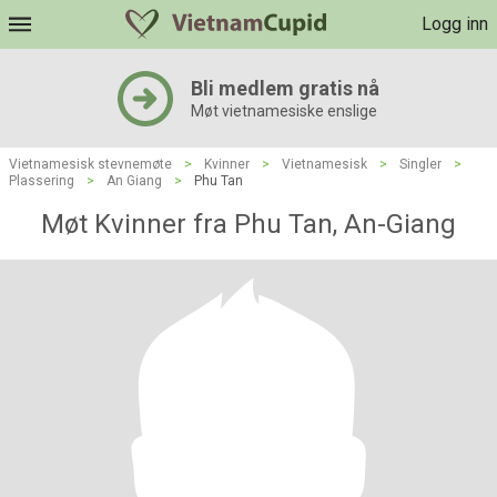
Logg inn
Bli medlem gratis nå
Møt vietnamesiske enslige
Vietnamesisk stevnemøte
>
Kvinner
>
Vietnamesisk
>
Singler
>
Plassering
>
An Giang
>
Phu Tan
Møt Kvinner fra Phu Tan, An-Giang