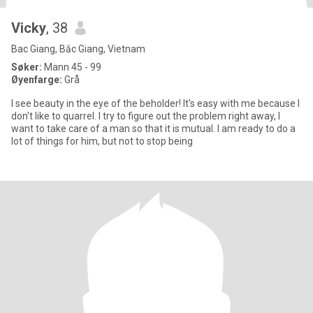
Vicky
, 38
Bac Giang, Bắc Giang, Vietnam
Søker:
Mann 45 - 99
Øyenfarge:
Grå
I see beauty in the eye of the beholder! It's easy with me because I
don't like to quarrel. I try to figure out the problem right away, I
want to take care of a man so that it is mutual. I am ready to do a
lot of things for him, but not to stop being