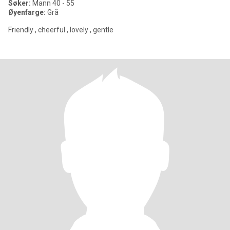
Søker:
Mann 40 - 55
Øyenfarge:
Grå
Friendly , cheerful , lovely , gentle​​