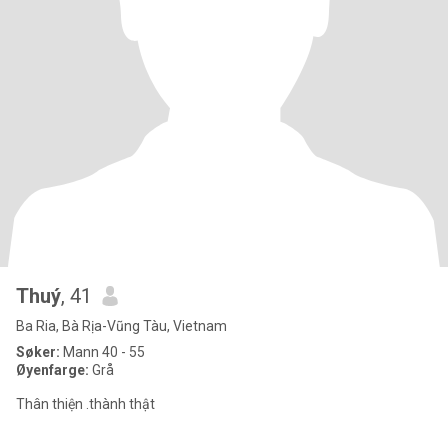
Thuý
, 41
Ba Ria, Bà Rịa-Vũng Tàu, Vietnam
Søker:
Mann 40 - 55
Øyenfarge:
Grå
Thân thiện .thành thật