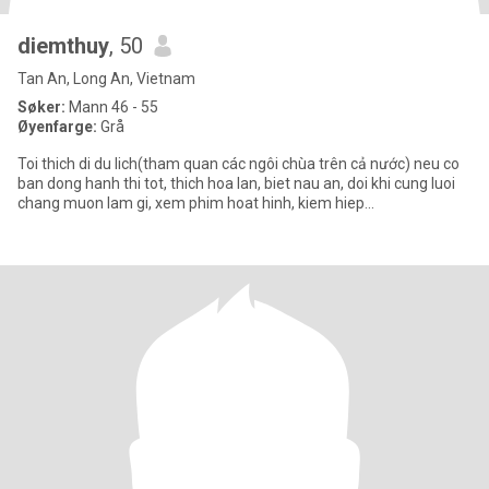
diemthuy
, 50
Tan An, Long An, Vietnam
Søker:
Mann 46 - 55
Øyenfarge:
Grå
Toi thich di du lich(tham quan các ngôi chùa trên cả nước) neu co
ban dong hanh thi tot, thich hoa lan, biet nau an, doi khi cung luoi
chang muon lam gi, xem phim hoat hinh, kiem hiep...