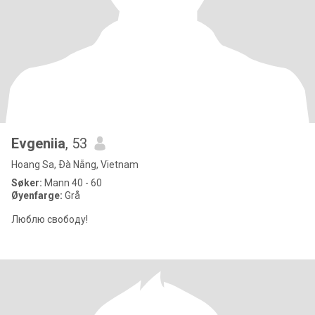
Evgeniia
, 53
Hoang Sa, Ðà Nẵng, Vietnam
Søker:
Mann 40 - 60
Øyenfarge:
Grå
Люблю свободу!