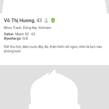
Võ Thị Hương
, 43
Nhon Trach, Ðồng Nai, Vietnam
Søker:
Mann 50 - 65
Øyenfarge:
Grå
Rất thu hút, điện nước đầy đủ, thân hình rất ngon, nhìn là lụm vào
phòng luôn