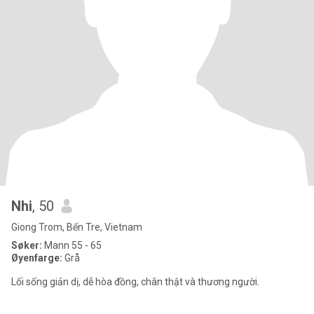
Nhi
, 50
Giong Trom, Bến Tre, Vietnam
Søker:
Mann 55 - 65
Øyenfarge:
Grå
Lối sống giản dị, dễ hòa đồng, chân thật và thương người.