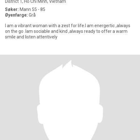
District 1, Hồ Chí Minh, Vietnam
Søker:
Mann 55 - 85
Øyenfarge:
Grå
I am a vibrant woman with a zest for life.I am energertic ,always
on the go .Iam sociable and kind ,always ready to offer a warm
smile and listen attentively