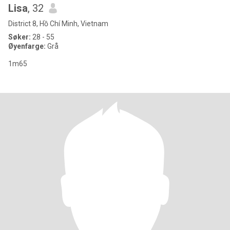
Lisa
, 32
District 8, Hồ Chí Minh, Vietnam
Søker:
28 - 55
Øyenfarge:
Grå
1m65