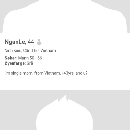
NganLe
, 44
Ninh Kieu, Cần Thơ, Vietnam
Søker:
Mann 50 - 66
Øyenfarge:
Grå
i'm single mom, from Vietnam. i 43yrs, and u?