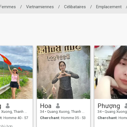
Femmes
/
Vietnamiennes
/
Célibataires
/
Emplacement
g
Hoa
Phượng
ng, Thanh Hóa, Vietnam
34
•
Quang Xuong, Thanh Hóa, Vietnam
34
•
Quang Xuong, Thanh H
t:
Homme 40 - 57
Cherchant:
Homme 35 - 53
Cherchant:
Homm
 phù hợp