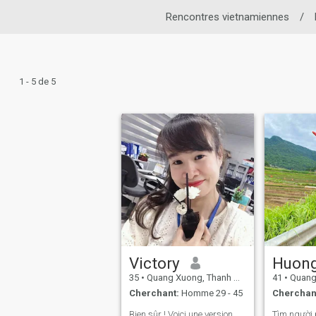
Rencontres vietnamiennes
/
1 - 5 de 5
Victory
Huon
35
•
Quang Xuong, Thanh Hóa, Vietnam
41
•
Quang Xuo
Cherchant:
Homme 29 - 45
Cherchan
Bien sûr ! Voici une version
Tìm người