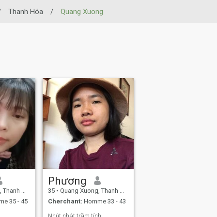
/
Thanh Hóa
/
Quang Xuong
Phương
óa, Vietnam
35
•
Quang Xuong, Thanh Hóa, Vietnam
e 35 - 45
Cherchant:
Homme 33 - 43
Nhút nhát trầm tính