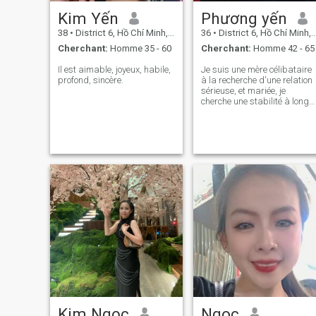
Kim Yến
Phương yến
38
•
District 6, Hồ Chí Minh, Vietnam
36
•
District 6, Hồ Chí Minh, Vietnam
Cherchant:
Homme 35 - 60
Cherchant:
Homme 42 - 65
Il est aimable, joyeux, habile,
Je suis une mère célibataire
profond, sincère.
à la recherche d'une relation
sérieuse, et mariée, je
cherche une stabilité à long
terme, je peux déménager
dans un autre pays parce
que je m'adapte facilement à
mon environnement, je me
considère comme une
personne joyeuse, douce, qui
a parfois un peu de
personnalité, je suis à l'aise
avec les gens, j'ai un peu
d'humour et j'apprécie
beaucoup les relations, je
cuisine aussi un peu, dans
tous les aspects je suis une
femme de la famille,
socialement je suis facile à
communiquer, je souhaite
trouver quelqu'un avec qui je
puisse vivre longtemps et
accepter le fait d'avoir des
Kim Ngọc
Ngoc
enfants, personne n'est