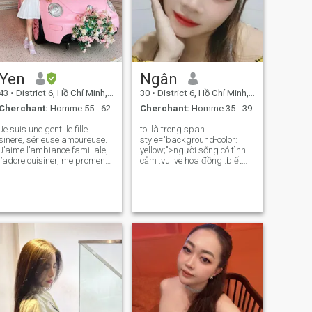
Yen
Ngân
43
•
District 6, Hồ Chí Minh, Vietnam
30
•
District 6, Hồ Chí Minh, Vietnam
Cherchant:
Homme 55 - 62
Cherchant:
Homme 35 - 39
Je suis une gentille fille
toi là trong span
sinere, sérieuse amoureuse.
style="background-color:
J’aime l’ambiance familiale,
yellow;">người sống có tình
j’adore cuisiner, me promener
cảm .vui ve hoa đồng .biết
et faire mes choses préférées
quan tâm người khác và
avec les gens que j’aime. Je
ghét sự lừa dối.đặc biệt ai
ne suis pas une fille attirante
quen mình phải nghiêm túc
et sexy, mais en retour j'ai un
trong tình yeu .mình không
cœur sincère avec mon
thich đem tình cảm ra đùa
partenaire. Si vous aimez
giỡn nhé .
quelqu'un à cause de son
cœur, alors envoyez-moi un
message, donnons-nous une
chance de devenir partie
intégrante l'un de l'autre à
l'avenir.