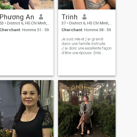
Phương An
Trinh
53
•
District 6, Hồ Chí Minh, Vietnam
37
•
District 6, Hồ Chí Minh, Vietnam
Cherchant:
Homme 51 - 59
Cherchant:
Homme 38 - 59
Je suis née et j'ai grandi
dans une famille instruite.
J'ai donc une excellente façon
d'être une épouse. (très
généreux et généreux pour
vous). Vouloir être avec
quelqu'un pour le reste de sa
vie. Je peux avoir d'autres
enfants si tu veux. Apprenez
à me connaître. Parce que je
suis merveilleuse et sincère.
Je suis venu chercher
l'amour parfait. et le bonheur.