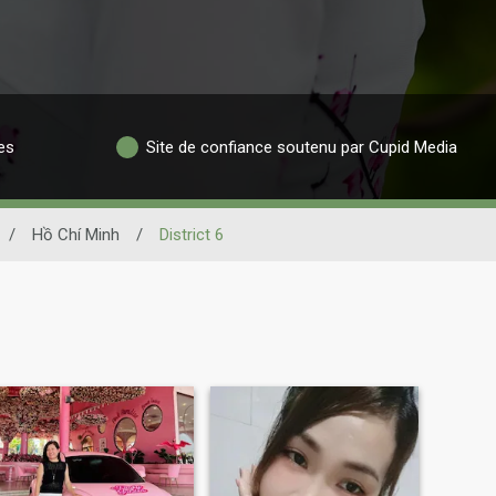
es
Site de confiance soutenu par Cupid Media
/
Hồ Chí Minh
/
District 6