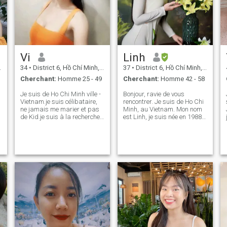
Vi
Linh
34
•
District 6, Hồ Chí Minh, Vietnam
37
•
District 6, Hồ Chí Minh, Vietnam
Cherchant:
Homme 25 - 49
Cherchant:
Homme 42 - 58
Je suis de Ho Chi Minh ville -
Bonjour, ravie de vous
Vietnam.je suis célibataire,
rencontrer. Je suis de Ho Chi
ne jamais me marier et pas
Minh, au Vietnam. Mon nom
de Kid.je suis à la recherche
est Linh, je suis née en 1988.
de relations sérieuses. Je n'ai
Je suis toujours célibataire.
pas le temps de jouer à des
Je suis sur ce site pour
jeux avec des hommes. Je ne
trouver un compagnon
cherche pas de relation de
mature qui sait comment
w
temps court ou amusante.
bien contrôler ses émotions,
S'il vous plaît ne pas me
une relation à long terme. Je
contacter si vous n'êtes pas
veux construire notre petite
possible de rencontrer ou
famille avec de beaux
pas prêt pour une relation
enfants. J'ai un cœur
sérieuse. Pas de temps
chaleureux pour la famille et
d'attente entre eux. S'il vous
je cherche quelqu'un qui
plaît! Respect !
partage le même point de
vue sur la vie que moi. Je
suis sérieux, gentil et sincère,