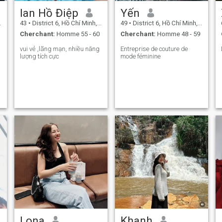
lan Hồ Điệp
Yến
43
•
District 6, Hồ Chí Minh, Vietnam
49
•
District 6, Hồ Chí Minh, Vietnam
Cherchant:
Homme 55 - 60
Cherchant:
Homme 48 - 59
vui vẻ ,lãng mạn, nhiều năng
Entreprise de couture de
lượng tích cực
mode féminine
Lona
Khanh