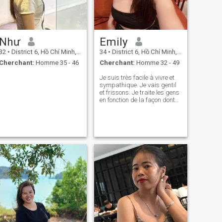
Như
Emily
32
•
District 6, Hồ Chí Minh, Vietnam
34
•
District 6, Hồ Chí Minh, Vietnam
Cherchant:
Homme 35 - 46
Cherchant:
Homme 32 - 49
Je suis très facile à vivre et
sympathique. Je vais gentil
et frissons. Je traite les gens
en fonction de la façon dont
ils me traitent. j'espère
trouver quelqu'un avec des
intérêts similaires et donner
plus de rire à la vie.