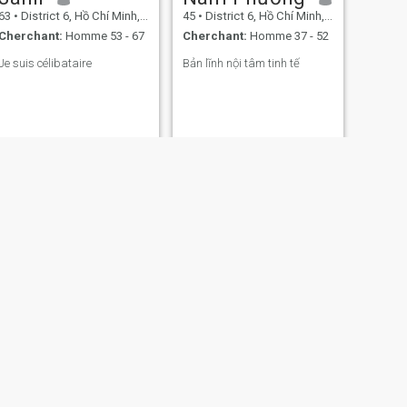
63
•
District 6, Hồ Chí Minh, Vietnam
45
•
District 6, Hồ Chí Minh, Vietnam
Cherchant:
Homme 53 - 67
Cherchant:
Homme 37 - 52
Je suis célibataire
Bản lĩnh nội tâm tinh tế
SUIVANT
Mai
48
•
District 6, Hồ Chí Minh, Vietnam