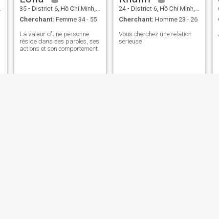
35
•
District 6, Hồ Chí Minh, Vietnam
24
•
District 6, Hồ Chí Minh, Vietnam
Cherchant:
Femme 34 - 55
Cherchant:
Homme 23 - 26
La valeur d'une personne
Vous cherchez une relation
réside dans ses paroles, ses
sérieuse
actions et son comportement.
Zoe
jeanny
53
•
District 6, Hồ Chí Minh, Vietnam
46
•
District 6, Hồ Chí Minh, Vietnam