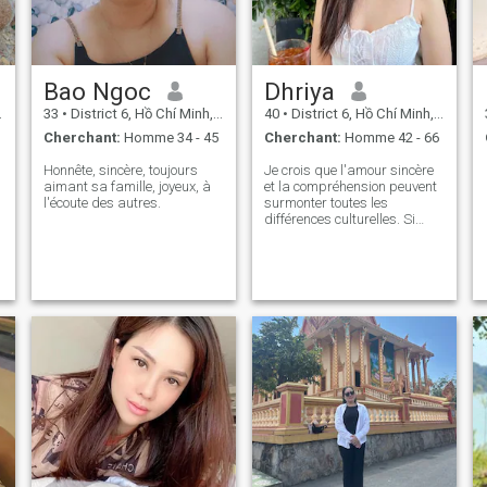
je sais ce que je veux.
J'espère ne pas être dérangé
par des gens méchants.
Merci d'avoir pris le temps
de lire mon partage.
Bao Ngoc
Dhriya
33
•
District 6, Hồ Chí Minh, Vietnam
40
•
District 6, Hồ Chí Minh, Vietnam
Cherchant:
Homme 34 - 45
Cherchant:
Homme 42 - 66
Honnête, sincère, toujours
Je crois que l'amour sincère
aimant sa famille, joyeux, à
et la compréhension peuvent
l'écoute des autres.
surmonter toutes les
différences culturelles. Si
vous cherchez une relation
sérieuse, chaleureuse et à
long terme, nous pouvons
commencer par une
conversation réfléchie. “je ne
suis pas parfait, mais
toujours sincère.