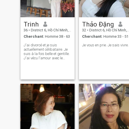
Trinh
Thảo Đặng
36
•
District 6, Hồ Chí Minh, Vietnam
32
•
District 6, Hồ Chí Minh, Vietnam
Cherchant:
Homme 38 - 63
Cherchant:
Homme 33 - 51
J'ai divorcé et je suis
Je vous en prie. Je sais vivre.
actuellement célibataire. Je
suis à la fois belle et gentille.
J'ai vécu l'amour avec le
cœur et la chaleur humaine.
Je suis venu ici pour une
relation sérieuse. Je veux
avoir une famille vraiment
heureuse et complète.