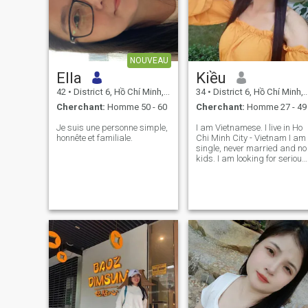
NOUVEAU
Ella
Kiều
42
•
District 6, Hồ Chí Minh, Vietnam
34
•
District 6, Hồ Chí Minh, Vietnam
Cherchant:
Homme 50 - 60
Cherchant:
Homme 27 - 49
Je suis une personne simple,
I am Vietnamese. I live in Ho
honnête et familiale.
Chi Minh City - Vietnam I am
single, never married and no
kids. I am looking for serious
relationship. If you are not
feasible to meet and not
ready for serious
relationship. Please do not
contact me. I do not want to 