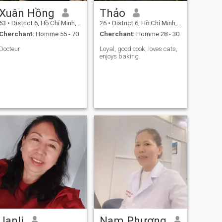
Xuân Hồng
Thảo
63
•
District 6, Hồ Chí Minh, Vietnam
26
•
District 6, Hồ Chí Minh, Vietnam
Cherchant:
Homme 55 - 70
Cherchant:
Homme 28 - 30
Docteur
Loyal, good cook, loves cats,
enjoys baking.
Janli
Nam Phương