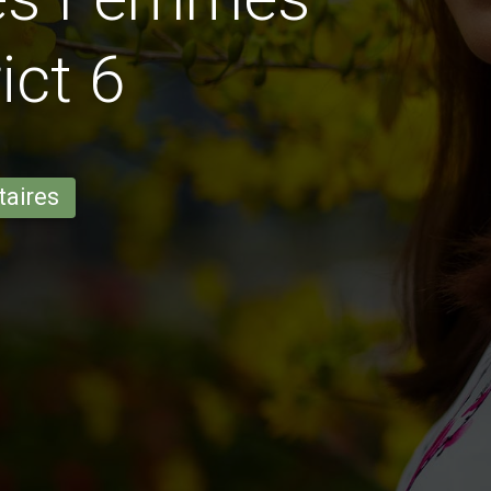
ict 6
taires