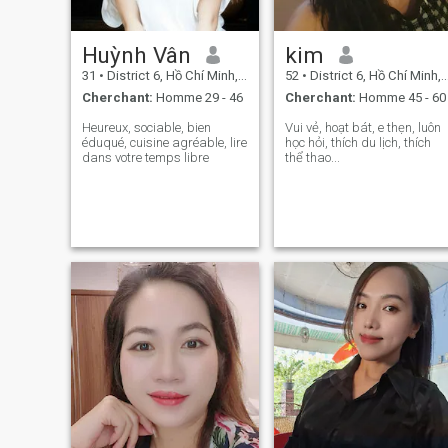
Huỳnh Vân
kim
31
•
District 6, Hồ Chí Minh, Vietnam
52
•
District 6, Hồ Chí Minh, Vietnam
Cherchant:
Homme 29 - 46
Cherchant:
Homme 45 - 60
Heureux, sociable, bien
Vui vẻ, hoạt bát, e thẹn, luôn
éduqué, cuisine agréable, lire
học hỏi, thích du lịch, thích
dans votre temps libre
thể thao...