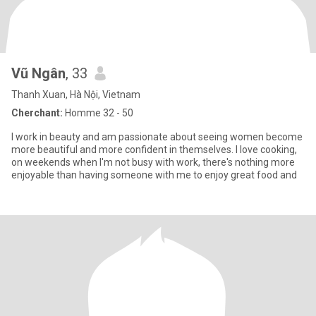
Vũ Ngân
, 33
Thanh Xuan, Hà Nội, Vietnam
Cherchant:
Homme 32 - 50
I work in beauty and am passionate about seeing women become
more beautiful and more confident in themselves. I love cooking,
on weekends when I'm not busy with work, there's nothing more
enjoyable than having someone with me to enjoy great food and