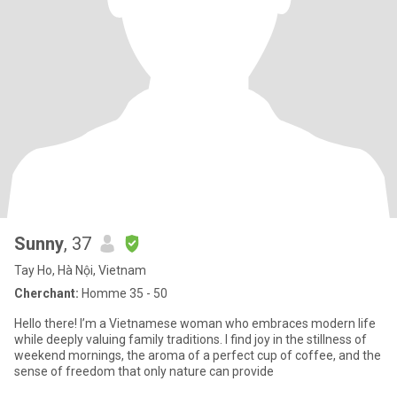
Sunny
, 37
Tay Ho, Hà Nội, Vietnam
Cherchant:
Homme 35 - 50
Hello there! I’m a Vietnamese woman who embraces modern life
while deeply valuing family traditions. I find joy in the stillness of
weekend mornings, the aroma of a perfect cup of coffee, and the
sense of freedom that only nature can provide