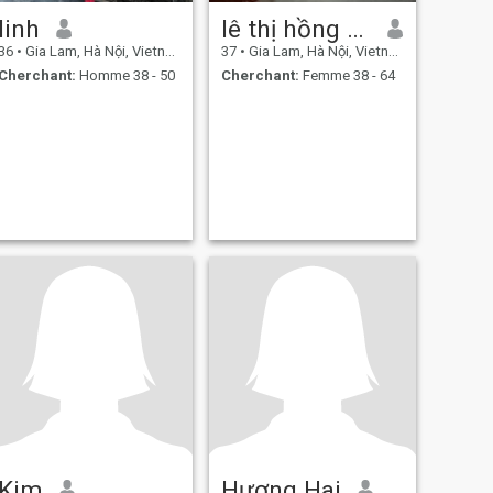
linh
lê thị hồng thuỷ
36
•
Gia Lam, Hà Nội, Vietnam
37
•
Gia Lam, Hà Nội, Vietnam
Cherchant:
Homme 38 - 50
Cherchant:
Femme 38 - 64
Kim
Hương Hai