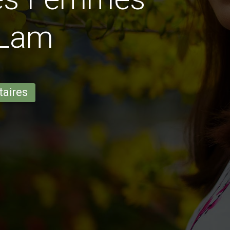
 Lam
taires