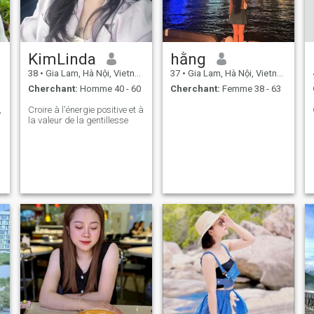
KimLinda
hằng
38
•
Gia Lam, Hà Nội, Vietnam
37
•
Gia Lam, Hà Nội, Vietnam
Cherchant:
Homme 40 - 60
Cherchant:
Femme 38 - 63
,
Croire à l'énergie positive et à
la valeur de la gentillesse