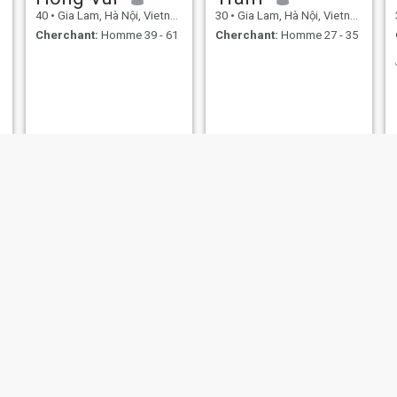
40
•
Gia Lam, Hà Nội, Vietnam
30
•
Gia Lam, Hà Nội, Vietnam
Cherchant:
Homme 39 - 61
Cherchant:
Homme 27 - 35
Nga
June Pham
32
•
Gia Lam, Hà Nội, Vietnam
29
•
Gia Lam, Hà Nội, Vietnam