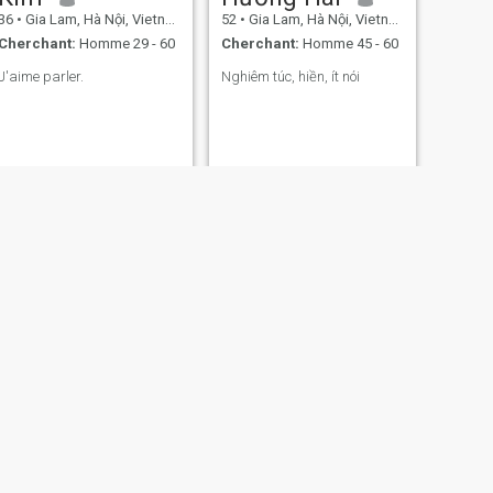
36
•
Gia Lam, Hà Nội, Vietnam
52
•
Gia Lam, Hà Nội, Vietnam
Cherchant:
Homme 29 - 60
Cherchant:
Homme 45 - 60
J'aime parler.
Nghiêm túc, hiền, ít nói
SUIVANT
Hằng
27
•
Gia Lam, Hà Nội, Vietnam