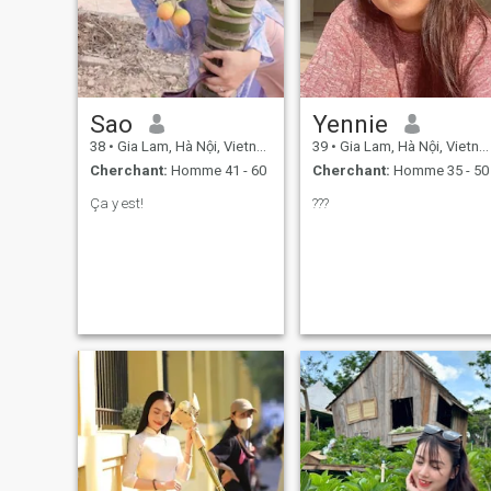
Sao
Yennie
38
•
Gia Lam, Hà Nội, Vietnam
39
•
Gia Lam, Hà Nội, Vietnam
Cherchant:
Homme 41 - 60
Cherchant:
Homme 35 - 50
Ça y est!
???