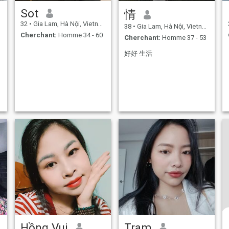
Sot
情
32
•
Gia Lam, Hà Nội, Vietnam
38
•
Gia Lam, Hà Nội, Vietnam
Cherchant:
Homme 34 - 60
Cherchant:
Homme 37 - 53
好好 生活
Hồng Vui
Tram