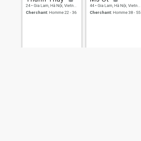
24
•
Gia Lam, Hà Nội, Vietnam
44
•
Gia Lam, Hà Nội, Vietnam
Cherchant:
Homme 22 - 36
Cherchant:
Homme 38 - 55
Thanh
Nga Hoang
39
•
Gia Lam, Hà Nội, Vietnam
36
•
Gia Lam, Hà Nội, Vietnam