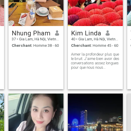
Nhung Pham
Kim Linda
37
•
Gia Lam, Hà Nội, Vietnam
40
•
Gia Lam, Hà Nội, Vietnam
Cherchant:
Homme 38 - 60
Cherchant:
Homme 45 - 60
Aimer la profondeur plus que
le bruit. J'aime bien avoir des
conversations assez longues
pour que nous nous
comprenions. Il n'y a pas
besoin d'être parfait, juste
assez sincère. Si vous aimez
le café et la gentillesse, on
peut parler?