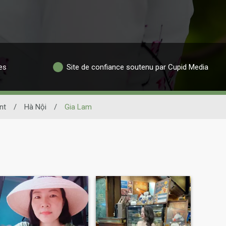
es
Site de confiance soutenu par Cupid Media
nt
/
Hà Nội
/
Gia Lam