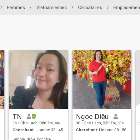
/
Femmes
/
Vietnamiennes
/
Célibataires
/
Emplacemen
TN
Ngọc Diệu
36
•
Cho Lach, Bến Tre, Vietnam
38
•
Cho Lach, Bến Tre, Vietnam
Cherchant:
Homme 32 - 45
Cherchant:
Homme 38 - 58
Simple, drôle, honnête