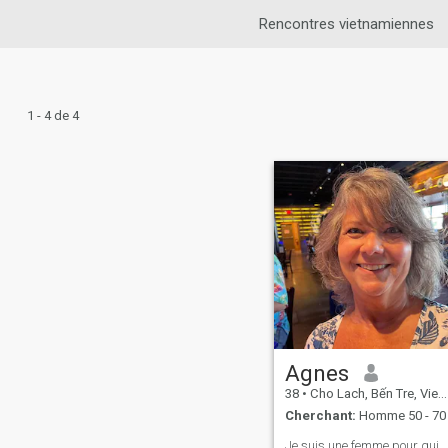
Rencontres vietnamiennes
1 - 4 de 4
Agnes
38
•
Cho Lach, Bến Tre, Vietnam
Cherchant:
Homme 50 - 70
Je suis une femme pour qui