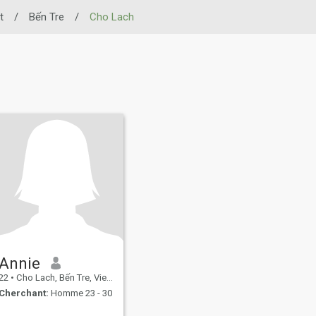
t
/
Bến Tre
/
Cho Lach
Annie
22
•
Cho Lach, Bến Tre, Vietnam
Cherchant:
Homme 23 - 30