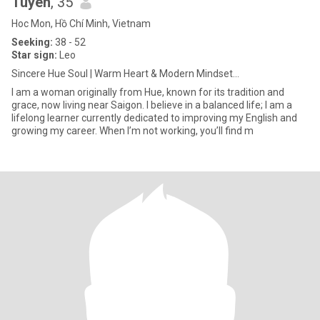
Tuyen
, 35
Hoc Mon, Hồ Chí Minh, Vietnam
Seeking:
38 - 52
Star sign:
Leo
Sincere Hue Soul | Warm Heart & Modern Mindset...
I am a woman originally from Hue, known for its tradition and
grace, now living near Saigon. I believe in a balanced life; I am a
lifelong learner currently dedicated to improving my English and
growing my career. When I’m not working, you’ll find m