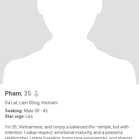
Pham
, 35
Da Lat, Lâm Ðồng, Vietnam
Seeking:
Male 30 - 45
Star sign:
Leo
I’m 35, Vietnamese, and I enjoy a balanced life—simple, but with
intention. I value respect, emotional maturity, and a peaceful
relationship. I enjoy traveling, trying new experiences, and sharing