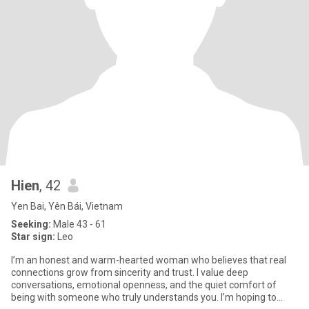
Hien
, 42
Yen Bai, Yên Bái, Vietnam
Seeking:
Male 43 - 61
Star sign:
Leo
I’m an honest and warm-hearted woman who believes that real
connections grow from sincerity and trust. I value deep
conversations, emotional openness, and the quiet comfort of
being with someone who truly understands you. I’m hoping to