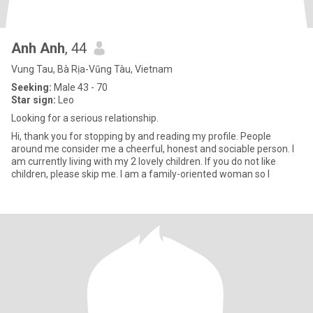
Anh Anh
, 44
Vung Tau, Bà Rịa-Vũng Tàu, Vietnam
Seeking:
Male 43 - 70
Star sign:
Leo
Looking for a serious relationship.
Hi, thank you for stopping by and reading my profile. People
around me consider me a cheerful, honest and sociable person. I
am currently living with my 2 lovely children. If you do not like
children, please skip me. I am a family-oriented woman so I