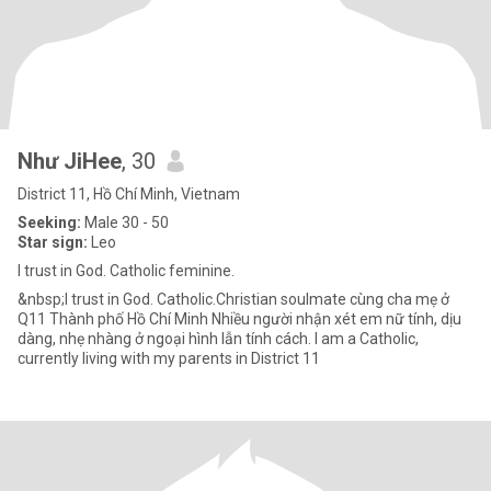
Như JiHee
, 30
District 11, Hồ Chí Minh, Vietnam
Seeking:
Male 30 - 50
Star sign:
Leo
I trust in God. Catholic feminine.
&nbsp;I trust in God. Catholic.Christian soulmate cùng cha mẹ ở
Q11 Thành phố Hồ Chí Minh Nhiều người nhận xét em nữ tính, dịu
dàng, nhẹ nhàng ở ngoại hình lẫn tính cách. I am a Catholic,
currently living with my parents in District 11