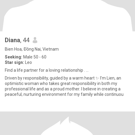
Diana
, 44
Bien Hoa, Ðồng Nai, Vietnam
Seeking:
Male 50 - 60
Star sign:
Leo
Find a life partner for a loving relationship . ...
Driven by responsibility, guided by a warm heart ✨ I’m Lien, an
optimistic woman who takes great responsibility in both my
professional life and as a proud mother. I believe in creating a
peaceful, nurturing environment for my family while continuou