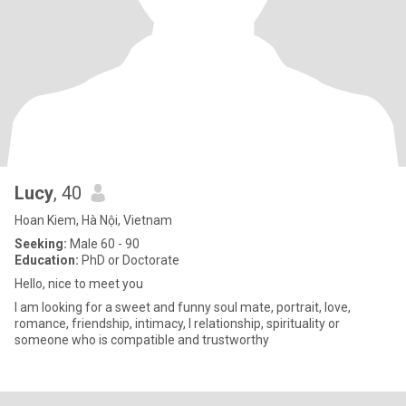
Lucy
, 40
Hoan Kiem, Hà Nội, Vietnam
Seeking:
Male 60 - 90
Education:
PhD or Doctorate
Hello, nice to meet you
I am looking for a sweet and funny soul mate, portrait, love,
romance, friendship, intimacy, l relationship, spirituality or
someone who is compatible and trustworthy