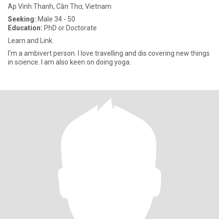
Ap Vinh Thanh, Cần Thơ, Vietnam
Seeking:
Male 34 - 50
Education:
PhD or Doctorate
Learn and Link.
I'm a ambivert person. I love travelling and dis covering new things
in science. I am also keen on doing yoga.