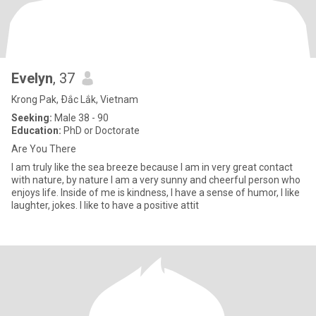
Evelyn
, 37
Krong Pak, Ðắc Lắk, Vietnam
Seeking:
Male 38 - 90
Education:
PhD or Doctorate
Are You There
I am truly like the sea breeze because I am in very great contact
with nature, by nature I am a very sunny and cheerful person who
enjoys life. Inside of me is kindness, I have a sense of humor, I like
laughter, jokes. I like to have a positive attit