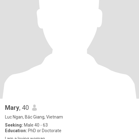
Mary
, 40
Luc Ngan, Bắc Giang, Vietnam
Seeking:
Male 40 - 63
Education:
PhD or Doctorate
I am a loving woman