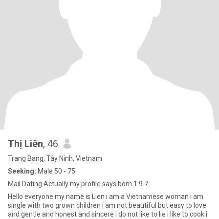
Thị Liên
, 46
Trang Bang, Tây Ninh, Vietnam
Seeking:
Male 50 - 75
Mail Dating Actually my profile says born 1 9 7...
Hello everyone my name is Lien i am a Vietnamese woman i am
single with two grown children i am not beautiful but easy to love
and gentle and honest and sincere i do not like to lie i like to cook i