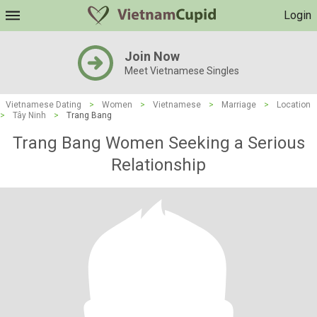
Login
Join Now
Meet Vietnamese Singles
Vietnamese Dating
>
Women
>
Vietnamese
>
Marriage
>
Location
>
Tây Ninh
>
Trang Bang
Trang Bang Women Seeking a Serious
Relationship