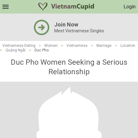
Login
Join Now
Meet Vietnamese Singles
Vietnamese Dating
>
Women
>
Vietnamese
>
Marriage
>
Location
>
Quảng Ngãi
>
Duc Pho
Duc Pho Women Seeking a Serious
Relationship