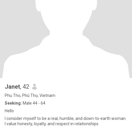
Janet
, 42
Phu Tho, Phú Thọ, Vietnam
Seeking:
Male 44 - 64
Hello
I consider myself to be a real, humble, and down-to-earth woman.
I value honesty, loyalty, and respect in relationships.