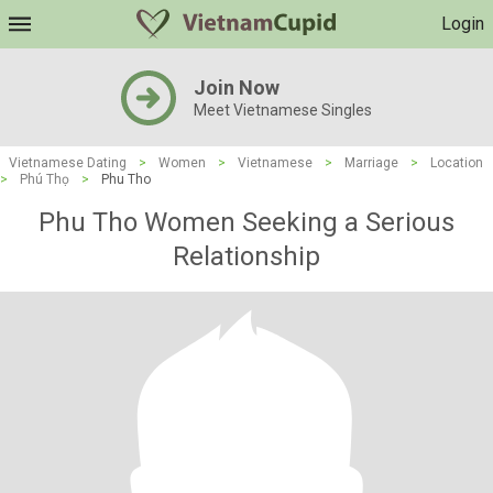
Login
Join Now
Meet Vietnamese Singles
Vietnamese Dating
>
Women
>
Vietnamese
>
Marriage
>
Location
>
Phú Thọ
>
Phu Tho
Phu Tho Women Seeking a Serious
Relationship