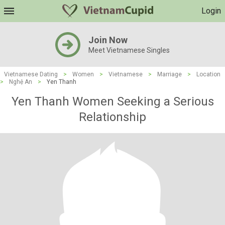
Login
Join Now
Meet Vietnamese Singles
Vietnamese Dating
>
Women
>
Vietnamese
>
Marriage
>
Location
>
Nghệ An
>
Yen Thanh
Yen Thanh Women Seeking a Serious
Relationship