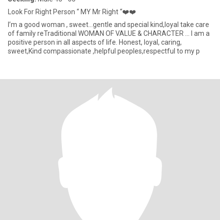
Look For Right Person “ MY Mr Right “❤️❤️
I’m a good woman , sweet…gentle and special kind,loyal take care
of family reTraditional WOMAN OF VALUE & CHARACTER … I am a
positive person in all aspects of life. Honest, loyal, caring,
sweet,Kind compassionate ,helpful peoples,respectful to my p