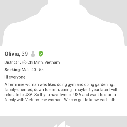
Olivia
, 39
District 1, Hồ Chí Minh, Vietnam
Seeking:
Male 40 - 55
Hi everyone
A feminine woman who likes doing gym and doing gardening….
family-oriented, down to earth, caring… maybe 1 year later I will
relocate to USA. So If you have lived in USA and want to start a
family with Vietnamese woman . We can get to know each othe