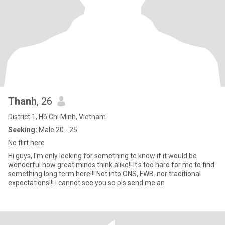
Thanh
, 26
District 1, Hồ Chí Minh, Vietnam
Seeking:
Male 20 - 25
No flirt here
Hi guys, I'm only looking for something to know if it would be
wonderful how great minds think alike!! It's too hard for me to find
something long term here!!! Not into ONS, FWB. nor traditional
expectations!!! I cannot see you so pls send me an