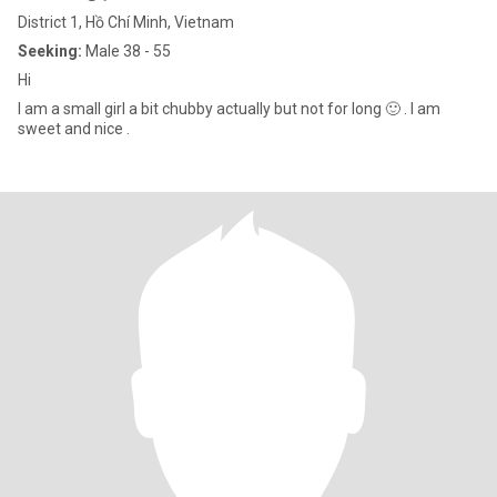
District 1, Hồ Chí Minh, Vietnam
Seeking:
Male 38 - 55
Hi
I am a small girl a bit chubby actually but not for long 🙂 . I am
sweet and nice .