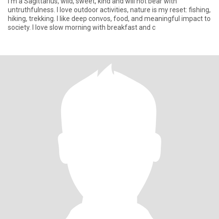
I'm a Sagittarius, wild, sweet, kind and will not bear with
untruthfulness. I love outdoor activities, nature is my reset: fishing,
hiking, trekking. I like deep convos, food, and meaningful impact to
society. I love slow morning with breakfast and c