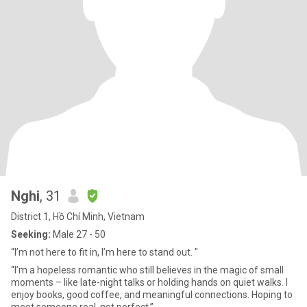
Nghi
, 31
District 1, Hồ Chí Minh, Vietnam
Seeking:
Male 27 - 50
“I’m not here to fit in, I’m here to stand out. "
“I’m a hopeless romantic who still believes in the magic of small
moments – like late-night talks or holding hands on quiet walks. I
enjoy books, good coffee, and meaningful connections. Hoping to