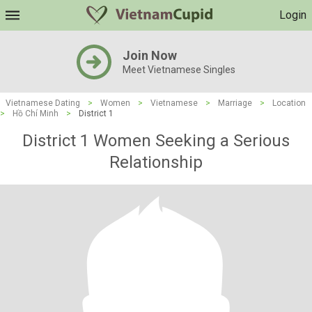
Login
Join Now
Meet Vietnamese Singles
Vietnamese Dating
>
Women
>
Vietnamese
>
Marriage
>
Location
>
Hồ Chí Minh
>
District 1
District 1 Women Seeking a Serious
Relationship