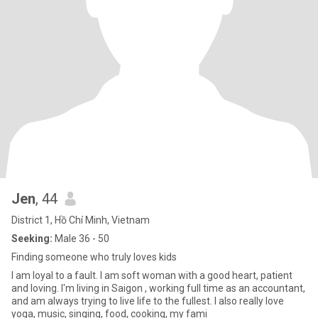
Jen
, 44
District 1, Hồ Chí Minh, Vietnam
Seeking:
Male 36 - 50
Finding someone who truly loves kids
I am loyal to a fault. I am soft woman with a good heart, patient
and loving. I'm living in Saigon , working full time as an accountant,
and am always trying to live life to the fullest. I also really love
yoga, music, singing, food, cooking, my fami