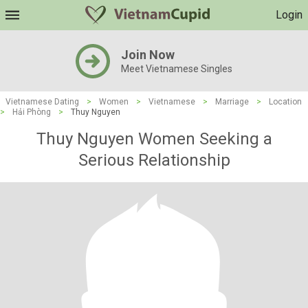
Login
Join Now
Meet Vietnamese Singles
Vietnamese Dating
>
Women
>
Vietnamese
>
Marriage
>
Location
>
Hải Phòng
>
Thuy Nguyen
Thuy Nguyen Women Seeking a
Serious Relationship