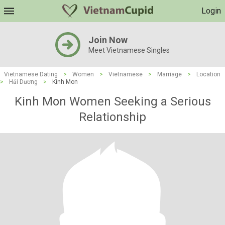
Login
Join Now
Meet Vietnamese Singles
Vietnamese Dating
>
Women
>
Vietnamese
>
Marriage
>
Location
>
Hải Dương
>
Kinh Mon
Kinh Mon Women Seeking a Serious
Relationship