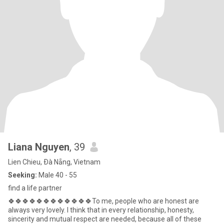
Liana Nguyen
, 39
Lien Chieu, Ðà Nẵng, Vietnam
Seeking:
Male 40 - 55
find a life partner
🍀🍀🍀🍀🍀🍀🍀🍀🍀🍀🍀🍀To me, people who are honest are
always very lovely. I think that in every relationship, honesty,
sincerity and mutual respect are needed, because all of these