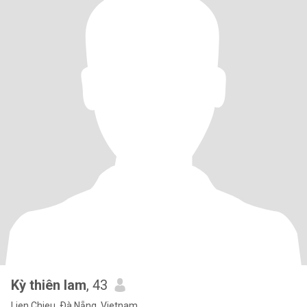
Kỳ thiên lam
, 43
Lien Chieu, Ðà Nẵng, Vietnam