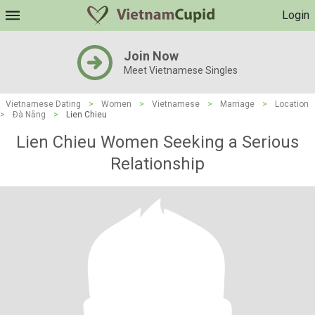
Login
Join Now
Meet Vietnamese Singles
Vietnamese Dating
>
Women
>
Vietnamese
>
Marriage
>
Location
>
Ðà Nẵng
>
Lien Chieu
Lien Chieu Women Seeking a Serious
Relationship