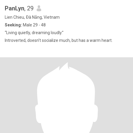
PanLyn
, 29
Lien Chieu, Ðà Nẵng, Vietnam
Seeking:
Male 29 - 48
“Living quietly, dreaming loudly.”
Introverted, doesn't socialize much, but has a warm heart.