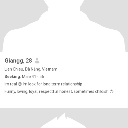
Giangg
, 28
Lien Chieu, Ðà Nẵng, Vietnam
Seeking:
Male 41 - 56
Im real 😉 Im look for long term relationship
Funny, loving, loyal, respectful, honest, sometimes childish 🙃