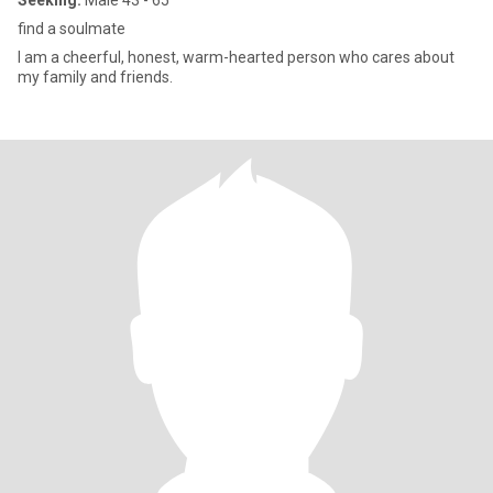
Seeking:
Male 43 - 65
find a soulmate
I am a cheerful, honest, warm-hearted person who cares about
my family and friends.