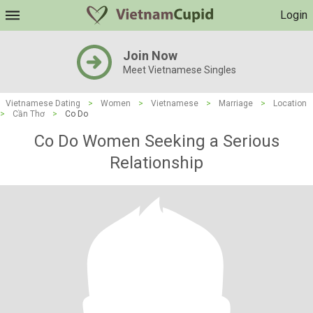
Login
Join Now
Meet Vietnamese Singles
Vietnamese Dating
>
Women
>
Vietnamese
>
Marriage
>
Location
>
Cần Thơ
>
Co Do
Co Do Women Seeking a Serious
Relationship