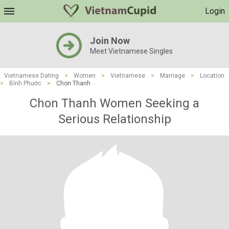
Login
Join Now
Meet Vietnamese Singles
Vietnamese Dating
>
Women
>
Vietnamese
>
Marriage
>
Location
>
Bình Phước
>
Chon Thanh
Chon Thanh Women Seeking a
Serious Relationship