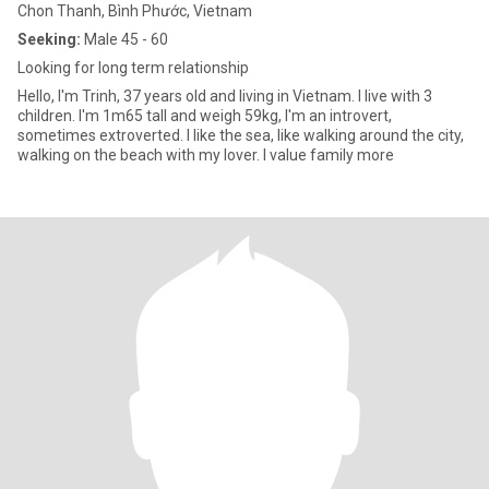
Chon Thanh, Bình Phước, Vietnam
Seeking:
Male 45 - 60
Looking for long term relationship
Hello, I'm Trinh, 37 years old and living in Vietnam. I live with 3
children. I'm 1m65 tall and weigh 59kg, I'm an introvert,
sometimes extroverted. I like the sea, like walking around the city,
walking on the beach with my lover. I value family more