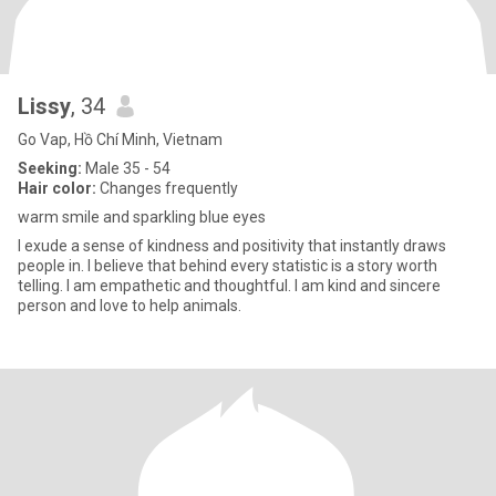
Lissy
, 34
Go Vap, Hồ Chí Minh, Vietnam
Seeking:
Male 35 - 54
Hair color:
Changes frequently
warm smile and sparkling blue eyes
I exude a sense of kindness and positivity that instantly draws
people in. I believe that behind every statistic is a story worth
telling. I am empathetic and thoughtful. I am kind and sincere
person and love to help animals.