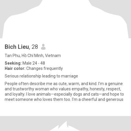
Bich Lieu
, 28
Tan Phu, Hồ Chí Minh, Vietnam
Seeking:
Male 24 - 48
Hair color:
Changes frequently
Serious relationship leading to marriage
People often describe me as cute, warm, and kind. I'm a genuine
and trustworthy woman who values empathy, honesty, respect,
and loyalty. I love animals—especially dogs and cats—and hope to
meet someone who loves them too. I'm a cheerful and generous