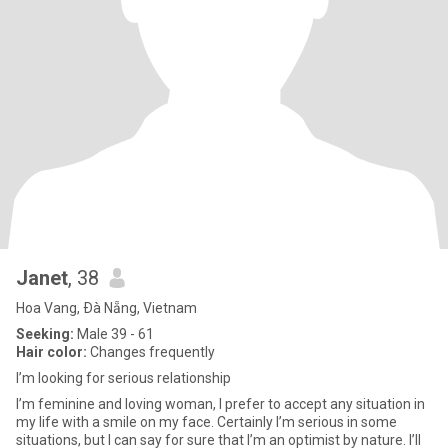
Janet
, 38
Hoa Vang, Ðà Nẵng, Vietnam
Seeking:
Male 39 - 61
Hair color:
Changes frequently
I’m looking for serious relationship
I’m feminine and loving woman, I prefer to accept any situation in
my life with a smile on my face. Certainly I’m serious in some
situations, but I can say for sure that I’m an optimist by nature. I’ll