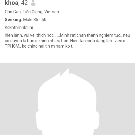
khoa
, 42
Cho Gao, Tiền Giang, Vietnam
Seeking:
Male 35 - 50
Kckhthmnkt, hi
hien lanh, vui ve, thich hoc, , ...Minh rat chan thanh nghiem tuc.. neu
co duyen la ban se hieu nhieu hon. Hien tai minh dang lam viec o
TPHCM,, ko chino hai t h m nam ko t,