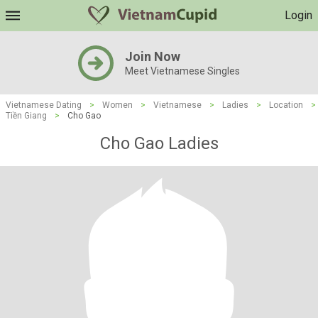
Login
Join Now
Meet Vietnamese Singles
Vietnamese Dating
>
Women
>
Vietnamese
>
Ladies
>
Location
>
Tiền Giang
>
Cho Gao
Cho Gao Ladies