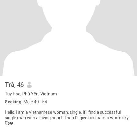
Trà
, 46
Tuy Hoa, Phú Yên, Vietnam
Seeking:
Male 40 - 54
Hello, I am a Vietnamese woman, single. If I find a successful
single man with a loving heart. Then I'll give him back a warm sky!
🥰❤️