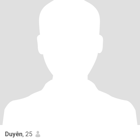
Duyên
, 25