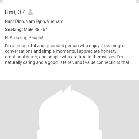
Emi
, 37
Nam Dinh, Nam Ðịnh, Vietnam
Seeking:
Male 38 - 64
Hi Amazing People!
I'm a thoughtful and grounded person who enjoys meaningful
conversations and simple moments. I appreciate honesty,
emotional depth, and people who are true to themselves. I’m
naturally caring and a good listener, and I value connections that
feel eff