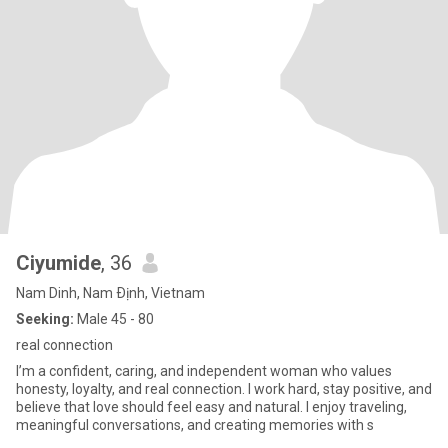
Ciyumide
, 36
Nam Dinh, Nam Ðịnh, Vietnam
Seeking:
Male 45 - 80
real connection
I’m a confident, caring, and independent woman who values
honesty, loyalty, and real connection. I work hard, stay positive, and
believe that love should feel easy and natural. I enjoy traveling,
meaningful conversations, and creating memories with s