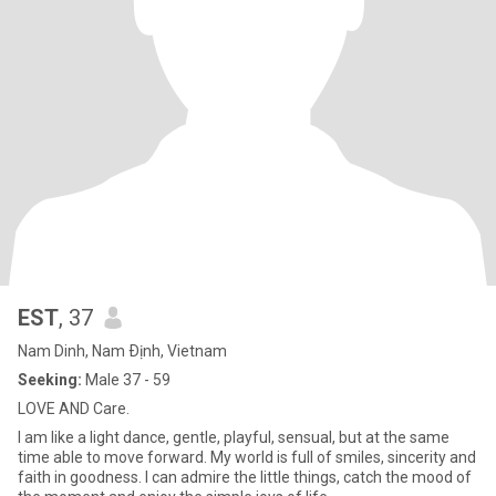
EST
, 37
Nam Dinh, Nam Ðịnh, Vietnam
Seeking:
Male 37 - 59
LOVE AND Care.
I am like a light dance, gentle, playful, sensual, but at the same
time able to move forward. My world is full of smiles, sincerity and
faith in goodness. I can admire the little things, catch the mood of