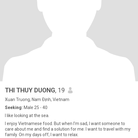
THI THUY DUONG
, 19
Xuan Truong, Nam Ðịnh, Vietnam
Seeking:
Male 25 - 40
I like looking at the sea.
I enjoy Vietnamese food. But when I'm sad, I want someone to
care about me and find a solution for me. I want to travel with my
family. On my days off, I want to relax.