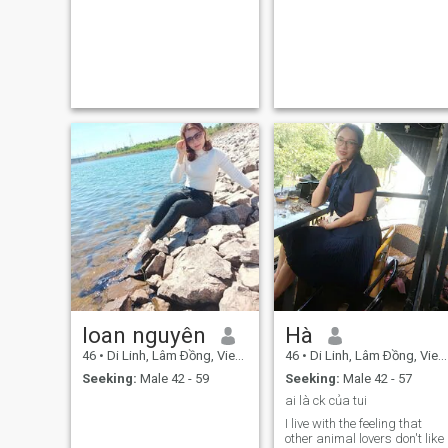
loan nguyên
Hà
46
•
Di Linh, Lâm Ðồng, Vietnam
46
•
Di Linh, Lâm Ðồng, Vietnam
Seeking:
Male 42 - 59
Seeking:
Male 42 - 57
ai là ck của tui
I live with the feeling that
other animal lovers don't like