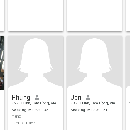
Phùng
Jen
36
•
Di Linh, Lâm Ðồng, Vietnam
38
•
Di Linh, Lâm Ðồng, Vietnam
Seeking:
Male 30 - 46
Seeking:
Male 39 - 61
friend
i am like travel