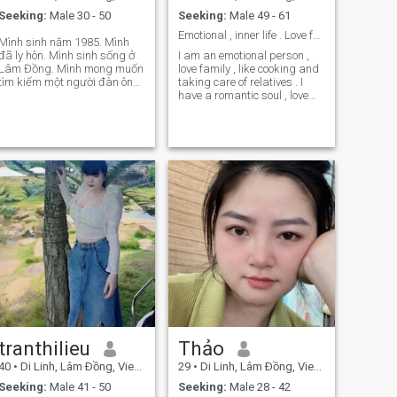
Seeking:
Male 30 - 50
Seeking:
Male 49 - 61
Emotional , inner life . Love family .​​ Tìm
Mình sinh năm 1985. Mình
đã ly hôn. Mình sinh sống ở
I am an emotional person ,
Lâm Đồng. Mình mong muốn
love family , like cooking and
tìm kiếm một người đàn ông
taking care of relatives . I
có thể chia sẽ buồn vui trong
have a romantic soul , love
cuộc sống. Độ tuổi từ 40-50
music , nature . Please
tuổi.
sympathize with me . no
eight five six one eight two
four six one .​​
tranthilieu
Thảo
40
•
Di Linh, Lâm Ðồng, Vietnam
29
•
Di Linh, Lâm Ðồng, Vietnam
Seeking:
Male 41 - 50
Seeking:
Male 28 - 42