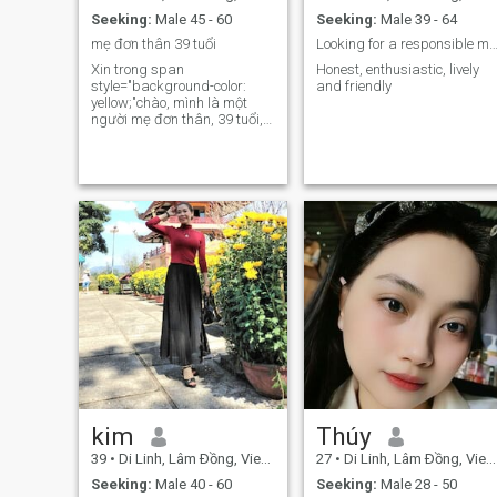
Seeking:
Male 45 - 60
Seeking:
Male 39 - 64
mẹ đơn thân 39 tuổi
Looking for a responsible m
Xin trong span
Honest, enthusiastic, lively
style="background-color:
and friendly
yellow;"chào, mình là một
người mẹ đơn thân, 39 tuổi,
tự lập và luôn tích cực trong
cuộc sống. Mình là một
người dễ gần, cởi mở và
chân thành. Công việc và con
cái là hai ưu tiên lớn nhất của
mình, nhưng mình cũng luôn
dành thời gian để chăm sóc
bản thân và tìm kiếm niềm
vui trong cuộc sống. Mình
yêu thích những buổi dạo
chơi ngoài trời, khám phá
những điều mới, đọc sách và
tận hưởng không gian yên
bình bên tách cà phê vào
buổi sáng. Bạn bè miêu tả
mình là người biết lắng nghe,
quan tâm đến người khác và
luôn sống chân thật.
kim
Thúy
39
•
Di Linh, Lâm Ðồng, Vietnam
27
•
Di Linh, Lâm Ðồng, Vietnam
Seeking:
Male 40 - 60
Seeking:
Male 28 - 50