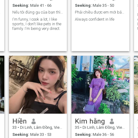
Seeking:
Male 41 - 66
Seeking:
Male 35 - 50
an.
Nếu tôi đúng gu của bạn thì hãy nhắn tin cho tôi
Phải chiều được em mới bảo được em
I'm funny, I cook a lot, I like
Always confident in life
sports, I don't like pets in the
family. I'm being very direct.
Hiền
Kim hằng
33
•
Di Linh, Lâm Ðồng, Vietnam
35
•
Di Linh, Lâm Ðồng, Vietnam
Seeking:
Male 33 - 53
Seeking:
Male 36 - 56