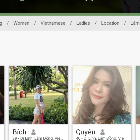
g
/
Women
/
Vietnamese
/
Ladies
/
Location
/
Lâm
Bích
Quyên
39
•
Di Linh, Lâm Ðồng, Vietnam
40
•
Di Linh, Lâm Ðồng, Vietnam