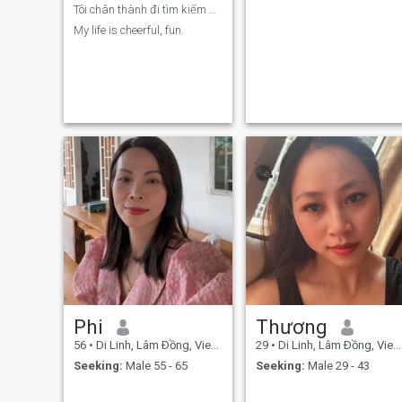
Tôi chân thành đi tìm kiếm người chân thành
My life is cheerful, fun.
Phi
Thương
56
•
Di Linh, Lâm Ðồng, Vietnam
29
•
Di Linh, Lâm Ðồng, Vietnam
Seeking:
Male 55 - 65
Seeking:
Male 29 - 43