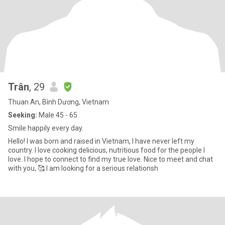
Trân
, 29
Thuan An, Bình Dương, Vietnam
Seeking:
Male 45 - 65
Smile happily every day.
Hello! I was born and raised in Vietnam, I have never left my
country. I love cooking delicious, nutritious food for the people I
love. I hope to connect to find my true love. Nice to meet and chat
with you, 🥰 I am looking for a serious relationsh