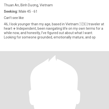
Thuan An, Bình Dương, Vietnam
Seeking:
Male 45 - 61
Can’t see like
46, I look younger than my age, based in Vietnam 🇻🇳 | traveler at
heart ✈️ Independent, been navigating life on my own terms for a
while now, and honestly, I’ve figured out about what I want.
Looking for someone grounded, emotionally mature, and op