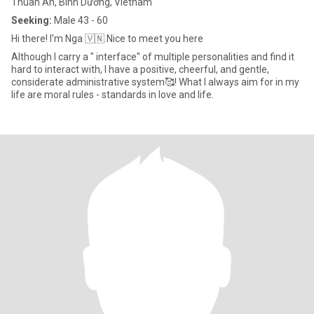
Thuan An, Bình Dương, Vietnam
Seeking:
Male 43 - 60
Hi there! I'm Nga 🇻🇳.Nice to meet you here
Although I carry a " interface" of multiple personalities and find it
hard to interact with, I have a positive, cheerful, and gentle,
considerate administrative system🥰! What I always aim for in my
life are moral rules - standards in love and life.