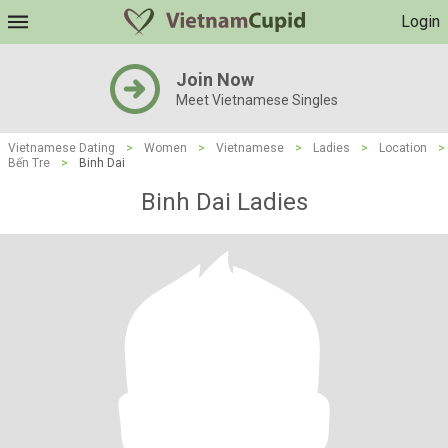
Login
Join Now
Meet Vietnamese Singles
Vietnamese Dating
>
Women
>
Vietnamese
>
Ladies
>
Location
>
Bến Tre
>
Binh Dai
Binh Dai Ladies