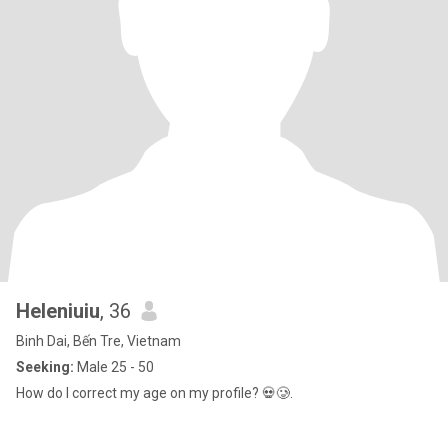
Heleniuiu
, 36
Binh Dai, Bến Tre, Vietnam
Seeking:
Male 25 - 50
How do I correct my age on my profile? 💀🥲.