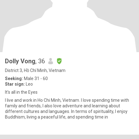
Dolly Vong
, 36
District 3, Hồ Chí Minh, Vietnam
Seeking:
Male 31 - 60
Star sign:
Leo
It's all in the Eyes
I live and work in Ho Chi Minh, Vietnam. I love spending time with
family and friends, I also love adventure and learning about
different cultures and languages. In terms of spirituality, I enjoy
Buddhism, living a peaceful life, and spending time in