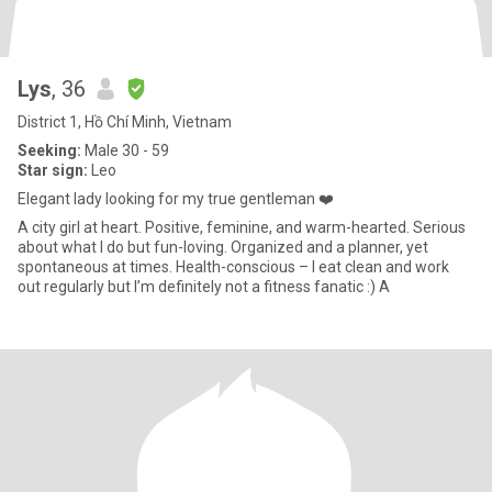
Lys
, 36
District 1, Hồ Chí Minh, Vietnam
Seeking:
Male 30 - 59
Star sign:
Leo
Elegant lady looking for my true gentleman ❤️
A city girl at heart. Positive, feminine, and warm-hearted. Serious
about what I do but fun-loving. Organized and a planner, yet
spontaneous at times. Health-conscious – I eat clean and work
out regularly but I’m definitely not a fitness fanatic :) A