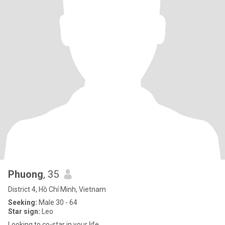
Phuong
, 35
District 4, Hồ Chí Minh, Vietnam
Seeking:
Male 30 - 64
Star sign:
Leo
Looking to co-star in your life