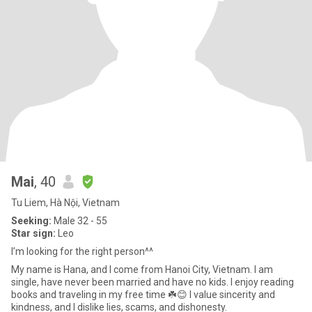
Mai
, 40
Tu Liem, Hà Nội, Vietnam
Seeking:
Male 32 - 55
Star sign:
Leo
I’m looking for the right person^^
My name is Hana, and I come from Hanoi City, Vietnam. I am
single, have never been married and have no kids. I enjoy reading
books and traveling in my free time ☘️😊 I value sincerity and
kindness, and I dislike lies, scams, and dishonesty.