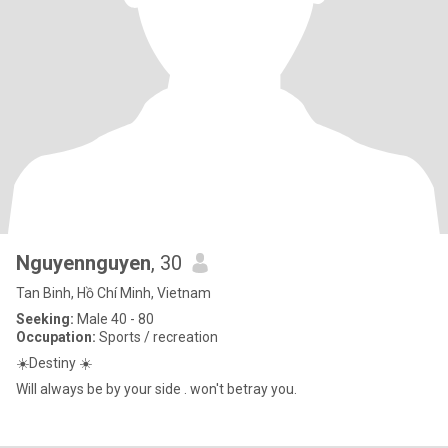
Nguyennguyen
, 30
Tan Binh, Hồ Chí Minh, Vietnam
Seeking:
Male 40 - 80
Occupation:
Sports / recreation
☀️Destiny ☀️
Will always be by your side . won't betray you.