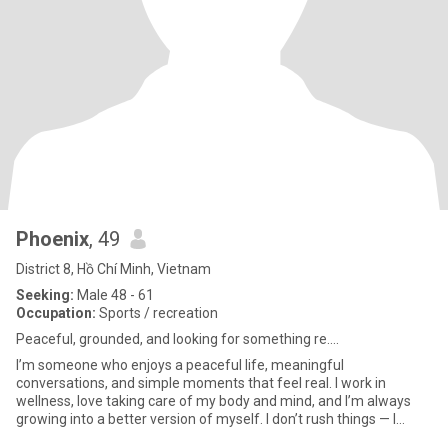
Phoenix
, 49
District 8, Hồ Chí Minh, Vietnam
Seeking:
Male 48 - 61
Occupation:
Sports / recreation
Peaceful, grounded, and looking for something re….
I’m someone who enjoys a peaceful life, meaningful
conversations, and simple moments that feel real. I work in
wellness, love taking care of my body and mind, and I’m always
growing into a better version of myself. I don’t rush things — I
prefer conn