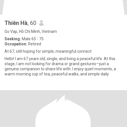
Thiên Hà
, 60
Go Vap, Hồ Chí Minh, Vietnam
Seeking:
Male 65 - 75
Occupation:
Retired
At 67, still hoping for simple, meaningful connect
Hello! I am 67 years old, single, and living a peaceful life. At this
stage, I am not looking for drama or grand gestures—just a
genuine companion to share life with. I enjoy quiet moments, a
warm morning cup of tea, peaceful walks, and simple daily