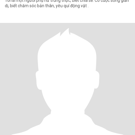
Tôi là một người phụ nữ trung thực, biết chia sẻ. Có cuộc sống giản
dị, biết chăm sóc bản thân, yêu quí động vật .