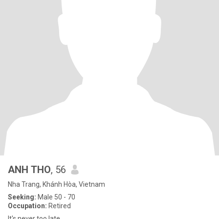
ANH THO
, 56
Nha Trang, Khánh Hòa, Vietnam
Seeking:
Male 50 - 70
Occupation:
Retired
It's never too late