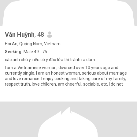
Vân Huỳnh
, 48
Hoi An, Quảng Nam, Vietnam
Seeking:
Male 49 - 75
các anh chú ý. nếu có ý đào lửa thì tránh ra dùm.
I am a Vietnamese woman, divorced over 10 years ago and
currently single. I am an honest woman, serious about marriage
and love romance. I enjoy cooking and taking care of my family,
respect truth, love children, am cheerful, sociable, etc. I do not