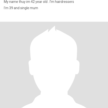
My name thuy im 42 year old . I’m hairdressers
I'm 39 and single mum