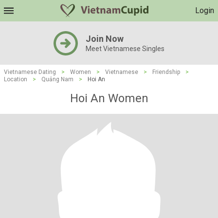
Login
Join Now
Meet Vietnamese Singles
Vietnamese Dating
>
Women
>
Vietnamese
>
Friendship
>
Location
>
Quảng Nam
>
Hoi An
Hoi An Women