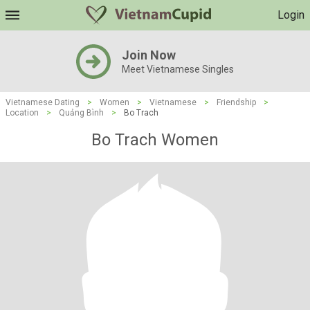
Login
Join Now
Meet Vietnamese Singles
Vietnamese Dating
>
Women
>
Vietnamese
>
Friendship
>
Location
>
Quảng Bình
>
Bo Trach
Bo Trach Women