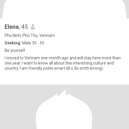
Elena
, 45
Phu Ninh, Phú Thọ, Vietnam
Seeking:
Male 35 - 55
Be yourself
I moved to Vietnam one month ago and will stay here more than
one year. I want to know all about this interesting culture and
country. I am friendly polite smart till u do smth wrong)