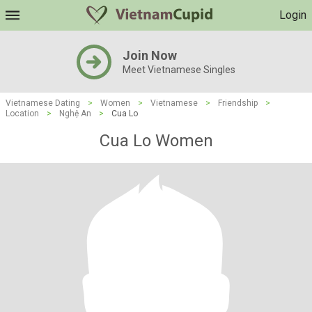
Login
Join Now
Meet Vietnamese Singles
Vietnamese Dating
>
Women
>
Vietnamese
>
Friendship
>
Location
>
Nghệ An
>
Cua Lo
Cua Lo Women