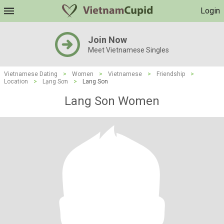
Login
Join Now
Meet Vietnamese Singles
Vietnamese Dating
>
Women
>
Vietnamese
>
Friendship
>
Location
>
Lạng Sơn
>
Lang Son
Lang Son Women