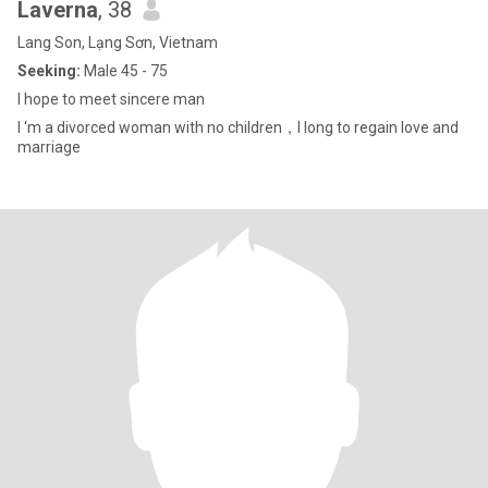
Laverna
, 38
Lang Son, Lạng Sơn, Vietnam
Seeking:
Male 45 - 75
I hope to meet sincere man
I ‘m a divorced woman with no children，I long to regain love and
marriage