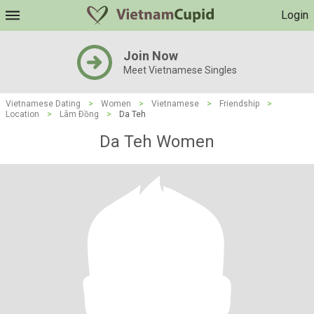
Login
Join Now
Meet Vietnamese Singles
Vietnamese Dating
>
Women
>
Vietnamese
>
Friendship
>
Location
>
Lâm Ðồng
>
Da Teh
Da Teh Women